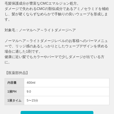
毛髪保護成分が豊富なCMCエマルジョン処方。
ダメージで失われるCMCの類似成分であるアミノセラミドを補給
し、髪が硬くならずなめらかで手触りの良いウェーブを形成しま
す。
対象毛：ノーマルヘア～ライトダメージヘア
ノーマルヘア～ライトダメージレベルのお客様へのパーマメニュ
ーで、リッジ感のあるしっかりとしたウェーブデザインを求める
場合に適した1剤です。
健康に近い髪でもカラーやパーマで少しダメージが出ている方
に。
【医薬部外品】
内容量
400ml
1液PH
9.0
1液タイム
5〜15分