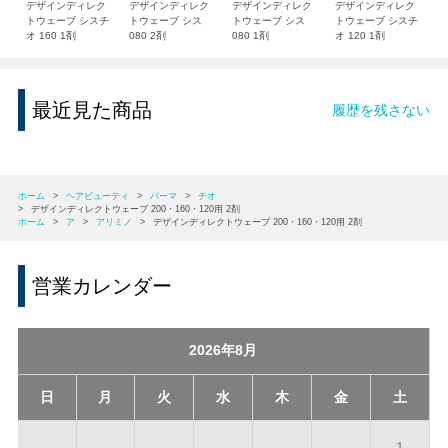
デザインディレク
デザインディレク
デザインディレク
デザインディレク
トウェーブ シスチ
トウェーブ シス
トウェーブ シス
トウェーブ シスチ
オ 160 1剤
080 2剤
080 1剤
オ 120 1剤
最近見た商品
履歴を残さない
ホーム
>
ヘアビューティ
>
パーマ
>
チオ
>
デザインディレクトウェーブ 200・160・120用 2剤
ホーム
>
ア
>
アリミノ
>
デザインディレクトウェーブ 200・160・120用 2剤
営業カレンダー
2026年8月
日
月
火
水
木
金
土
1