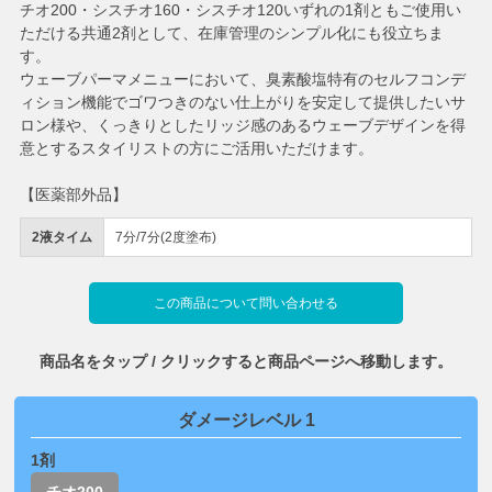
チオ200・シスチオ160・シスチオ120いずれの1剤ともご使用い
ただける共通2剤として、在庫管理のシンプル化にも役立ちま
す。
ウェーブパーマメニューにおいて、臭素酸塩特有のセルフコンデ
ィション機能でゴワつきのない仕上がりを安定して提供したいサ
ロン様や、くっきりとしたリッジ感のあるウェーブデザインを得
意とするスタイリストの方にご活用いただけます。
【医薬部外品】
2液タイム
7分/7分(2度塗布)
この商品について問い合わせる
商品名をタップ / クリックすると商品ページへ移動します。
ダメージレベル 1
1剤
チオ200