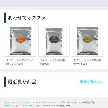
あわせてオススメ
ダイコー キングオブヘナ
ダイコー ヘナ(天然植物
ダイコー ヘナ(天然植物色
(オレンジ)500g
系)100g
素配合)500g
最近見た商品
履歴を残さない
ホーム
>
ヘアビューティ
>
ヘアカラー
>
ヘナ
>
ダイコー ヘナ(ケミカル配合)100g
ホーム
>
タ
>
ダイコー
>
ダイコー ヘナ(ケミカル配合)100g