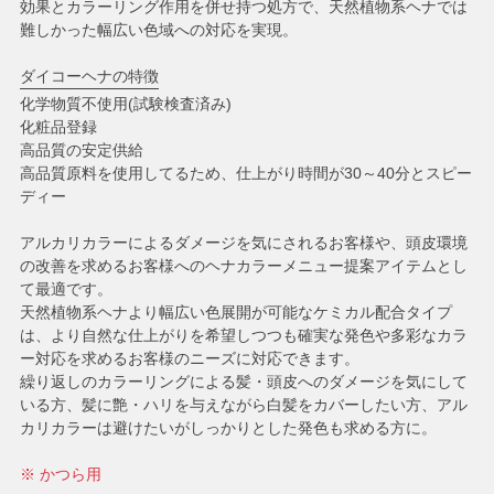
効果とカラーリング作用を併せ持つ処方で、天然植物系ヘナでは
難しかった幅広い色域への対応を実現。
ダイコーヘナの特徴
化学物質不使用(試験検査済み)
化粧品登録
高品質の安定供給
高品質原料を使用してるため、仕上がり時間が30～40分とスピー
ディー
アルカリカラーによるダメージを気にされるお客様や、頭皮環境
の改善を求めるお客様へのヘナカラーメニュー提案アイテムとし
て最適です。
天然植物系ヘナより幅広い色展開が可能なケミカル配合タイプ
は、より自然な仕上がりを希望しつつも確実な発色や多彩なカラ
ー対応を求めるお客様のニーズに対応できます。
繰り返しのカラーリングによる髪・頭皮へのダメージを気にして
いる方、髪に艶・ハリを与えながら白髪をカバーしたい方、アル
カリカラーは避けたいがしっかりとした発色も求める方に。
※ かつら用