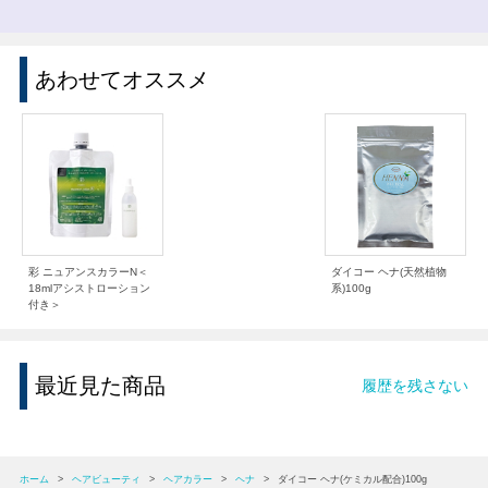
あわせてオススメ
彩 ニュアンスカラーN＜
ダイコー ヘナ(天然植物
18mlアシストローション
系)100g
付き＞
最近見た商品
履歴を残さない
ホーム
>
ヘアビューティ
>
ヘアカラー
>
ヘナ
>
ダイコー ヘナ(ケミカル配合)100g