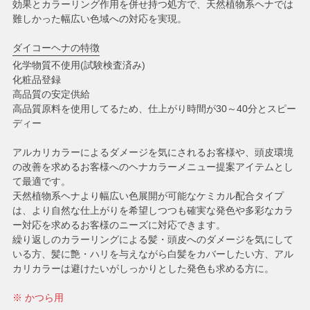
効果とカラーリング作用を併せ持つ処方で、天然植物系ヘナでは
難しかった幅広い色域への対応を実現。
ダイコーヘナの特徴
化学物質不使用(試験検査済み)
化粧品登録
高品質の安定供給
高品質原料を使用してるため、仕上がり時間が30～40分とスピー
ディー
アルカリカラーによるダメージを気にされるお客様や、頭皮環境
の改善を求めるお客様へのヘナカラーメニュー提案アイテムとし
て最適です。
天然植物系ヘナより幅広い色展開が可能なケミカル配合タイプ
は、より自然な仕上がりを希望しつつも確実な発色や多彩なカラ
ー対応を求めるお客様のニーズに対応できます。
繰り返しのカラーリングによる髪・頭皮へのダメージを気にして
いる方、髪に艶・ハリを与えながら白髪をカバーしたい方、アル
カリカラーは避けたいがしっかりとした発色も求める方に。
※ かつら用