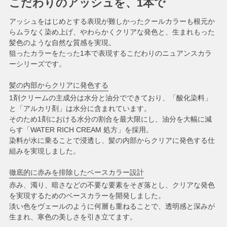
こだわりのアッシュを、1本で
アッシュをはじめとする表現が難しかったクールカラーも根元か
らムラなく染め上げ、やわらかくクリアな発色と、生まれもった
髪色のような自然な質感を実現。
狙ったカラーをたった1本で表現するこだわりのニュアンスカラ
ーシリーズです。
髪の内部からクリアに発色する
1剤クリームの主成分は水分と油分でできており、「酸化染料」
と「アルカリ剤」は水分に含まれています。
そのため1剤における水分の割合を最大限にし、油分を大幅に減
らす「WATER RICH CREAM 処方」を採用。
染料が水に乗ることで浸透し、髪の内部からクリアに発色する仕
組みを実現しました。
徹底的に赤みを排除したベースカラー設計
赤み、濁り、暗さなどの不要な要素をそぎ落とし、クリアな発色
を実現するためのベースカラーを開発しました。
淡い色をヴェールのように何層も重ねることで、透明感と深みが
生まれ、寒色の美しさを引き立てます。