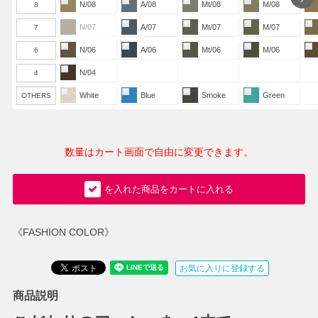
N/08
A/08
Mt/08
M/08
8
N/07
A/07
Mt/07
M/07
7
N/06
A/06
Mt/06
M/06
6
N/04
4
White
Blue
Smoke
Green
OTHERS
数量はカート画面で自由に変更できます。
を入れた商品をカートに入れる
《FASHION COLOR》
お気に入りに登録する
商品説明