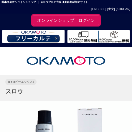
岡本商会オンラインショップ ｜ スロウプロの方向け美容商材卸売サイト
[ENGLISH]
[中文]
[KOREAN]
オンラインショップ ログイン
b-ex(ビーエックス)
スロウ