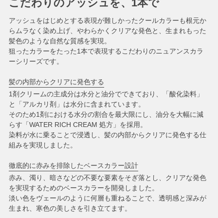
こだわりのアッシュを、1本で
アッシュをはじめとする表現が難しかったクールカラーも根元か
らムラなく染め上げ、やわらかくクリアな発色と、生まれもった
髪色のような自然な質感を実現。
狙ったカラーをたった1本で表現するこだわりのニュアンスカラ
ーシリーズです。
髪の内部からクリアに発色する
1剤クリームの主成分は水分と油分でできており、「酸化染料」
と「アルカリ剤」は水分に含まれています。
そのため1剤における水分の割合を最大限にし、油分を大幅に減
らす「WATER RICH CREAM 処方」を採用。
染料が水に乗ることで浸透し、髪の内部からクリアに発色する仕
組みを実現しました。
徹底的に赤みを排除したベースカラー設計
赤み、濁り、暗さなどの不要な要素をそぎ落とし、クリアな発色
を実現するためのベースカラーを開発しました。
淡い色をヴェールのように何層も重ねることで、透明感と深みが
生まれ、寒色の美しさを引き立てます。