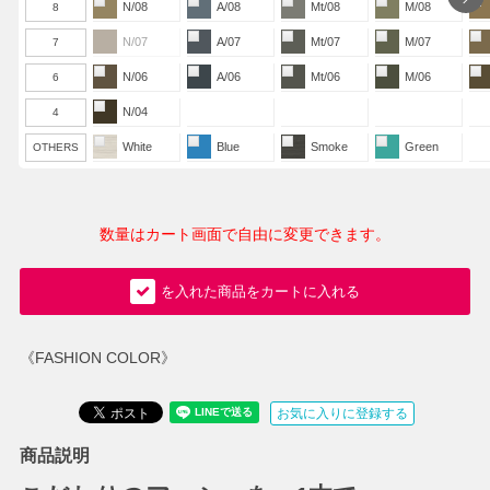
N/08
A/08
Mt/08
M/08
8
N/07
A/07
Mt/07
M/07
7
N/06
A/06
Mt/06
M/06
6
N/04
4
White
Blue
Smoke
Green
OTHERS
数量はカート画面で自由に変更できます。
を入れた商品をカートに入れる
《FASHION COLOR》
お気に入りに登録する
商品説明