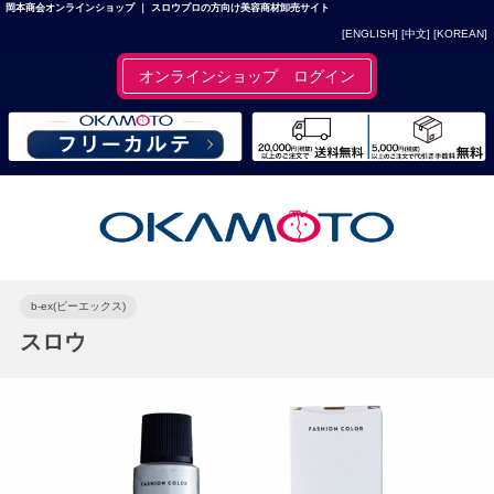
岡本商会オンラインショップ ｜ スロウプロの方向け美容商材卸売サイト
[ENGLISH]
[中文]
[KOREAN]
オンラインショップ ログイン
b-ex(ビーエックス)
スロウ