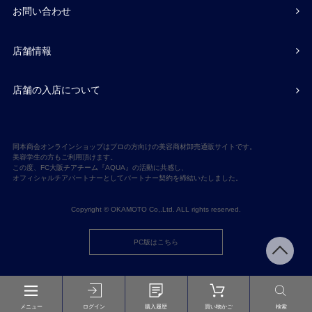
お問い合わせ
店舗情報
店舗の入店について
岡本商会オンラインショップはプロの方向けの美容商材卸売通販サイトです。
美容学生の方もご利用頂けます。
この度、FC大阪チアチーム『AQUA』の活動に共感し、
オフィシャルチアパートナーとしてパートナー契約を締結いたしました。
Copyright © OKAMOTO Co,.Ltd. ALL rights reserved.
PC版はこちら
メニュー
ログイン
購入履歴
買い物かご
検索