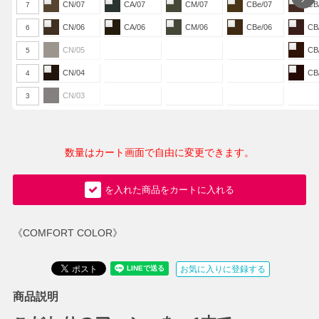
CN/07
CA/07
CM/07
CBe/07
CB
7
CN/06
CA/06
CM/06
CBe/06
CB
6
CN/05
CB
5
CN/04
CB
4
CN/03
3
数量はカート画面で自由に変更できます。
を入れた商品をカートに入れる
《COMFORT COLOR》
お気に入りに登録する
商品説明