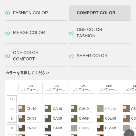
FASHION COLOR
COMFORT COLOR
ONE COLOR
MERGE COLOR
FASHION
ONE COLOR
SHEER COLOR
COMFORT
カラーを選択してください
CN
CA
CM
CBe
C
コンフォートナチュラル
コンフォートアッシュ
コンフォートマット
コンフォートベージュ
コンフォートブ
12
CN/10
CA/10
CM/10
CBe/10
CB
10
CN/09
CA/09
CM/09
CBe/09
CB
9
CN/08
CA/08
CM/08
CBe/08
CB
8