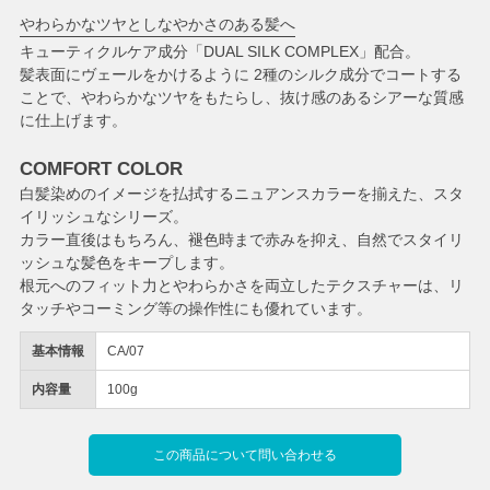
やわらかなツヤとしなやかさのある髪へ
キューティクルケア成分「DUAL SILK COMPLEX」配合。
髪表面にヴェールをかけるように 2種のシルク成分でコートする
ことで、やわらかなツヤをもたらし、抜け感のあるシアーな質感
に仕上げます。
COMFORT COLOR
白髪染めのイメージを払拭するニュアンスカラーを揃えた、スタ
イリッシュなシリーズ。
カラー直後はもちろん、褪色時まで赤みを抑え、自然でスタイリ
ッシュな髪色をキープします。
根元へのフィット力とやわらかさを両立したテクスチャーは、リ
タッチやコーミング等の操作性にも優れています。
基本情報
CA/07
内容量
100g
この商品について問い合わせる