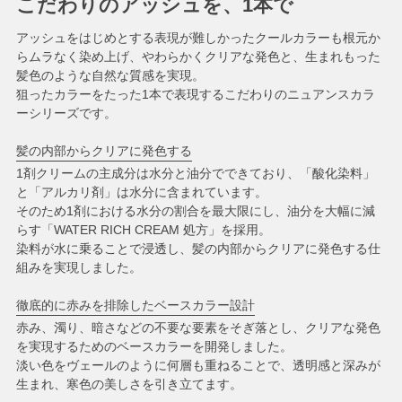
こだわりのアッシュを、1本で
アッシュをはじめとする表現が難しかったクールカラーも根元か
らムラなく染め上げ、やわらかくクリアな発色と、生まれもった
髪色のような自然な質感を実現。
狙ったカラーをたった1本で表現するこだわりのニュアンスカラ
ーシリーズです。
髪の内部からクリアに発色する
1剤クリームの主成分は水分と油分でできており、「酸化染料」
と「アルカリ剤」は水分に含まれています。
そのため1剤における水分の割合を最大限にし、油分を大幅に減
らす「WATER RICH CREAM 処方」を採用。
染料が水に乗ることで浸透し、髪の内部からクリアに発色する仕
組みを実現しました。
徹底的に赤みを排除したベースカラー設計
赤み、濁り、暗さなどの不要な要素をそぎ落とし、クリアな発色
を実現するためのベースカラーを開発しました。
淡い色をヴェールのように何層も重ねることで、透明感と深みが
生まれ、寒色の美しさを引き立てます。