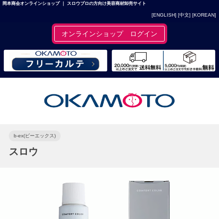
岡本商会オンラインショップ ｜ スロウプロの方向け美容商材卸売サイト
[ENGLISH]
[中文]
[KOREAN]
オンラインショップ ログイン
b-ex(ビーエックス)
スロウ