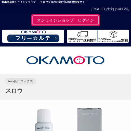
岡本商会オンラインショップ ｜ スロウプロの方向け美容商材卸売サイト
[ENGLISH]
[中文]
[KOREAN]
オンラインショップ ログイン
b-ex(ビーエックス)
スロウ