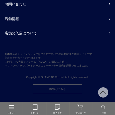
お問い合わせ
店舗情報
店舗の入店について
岡本商会オンラインショップはプロの方向けの美容商材卸売通販サイトです。
美容学生の方もご利用頂けます。
この度、FC大阪チアチーム『AQUA』の活動に共感し、
オフィシャルチアパートナーとしてパートナー契約を締結いたしました。
Copyright © OKAMOTO Co,.Ltd. ALL rights reserved.
PC版はこちら
メニュー
ログイン
購入履歴
買い物かご
検索