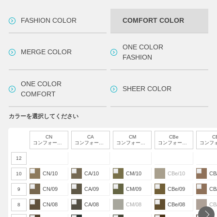
FASHION COLOR
COMFORT COLOR
ONE COLOR
MERGE COLOR
FASHION
ONE COLOR
SHEER COLOR
COMFORT
カラーを選択してください
CN
CA
CM
CBe
C
コンフォートナチュラル
コンフォートアッシュ
コンフォートマット
コンフォートベージュ
コンフォートブ
12
CN/10
CA/10
CM/10
CBe/10
CB
10
CN/09
CA/09
CM/09
CBe/09
CB
9
CN/08
CA/08
CM/08
CBe/08
CB
8