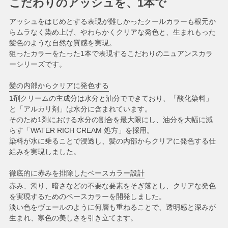
こだわりのアッシュを、1本で
アッシュをはじめとする表現が難しかったクールカラーも根元か
らムラなく染め上げ、やわらかくクリアな発色と、生まれもった
髪色のような自然な質感を実現。
狙ったカラーをたった1本で表現するこだわりのニュアンスカラ
ーシリーズです。
髪の内部からクリアに発色する
1剤クリームの主成分は水分と油分でできており、「酸化染料」
と「アルカリ剤」は水分に含まれています。
そのため1剤における水分の割合を最大限にし、油分を大幅に減
らす「WATER RICH CREAM 処方」を採用。
染料が水に乗ることで浸透し、髪の内部からクリアに発色する仕
組みを実現しました。
徹底的に赤みを排除したベースカラー設計
赤み、濁り、暗さなどの不要な要素をそぎ落とし、クリアな発色
を実現するためのベースカラーを開発しました。
淡い色をヴェールのように何層も重ねることで、透明感と深みが
生まれ、寒色の美しさを引き立てます。