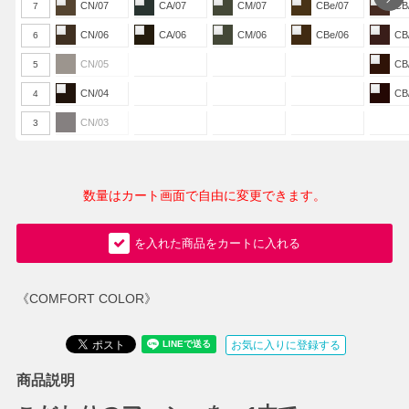
CN/07
CA/07
CM/07
CBe/07
CB
7
CN/06
CA/06
CM/06
CBe/06
CB
6
CN/05
CB
5
CN/04
CB
4
CN/03
3
数量はカート画面で自由に変更できます。
を入れた商品をカートに入れる
《COMFORT COLOR》
お気に入りに登録する
商品説明