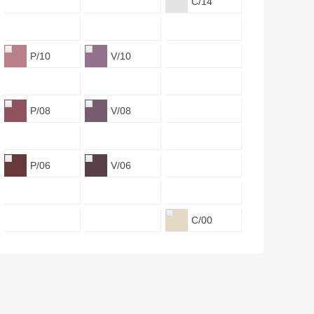
C/14
P/10
V/10
P/08
V/08
P/06
V/06
C/00