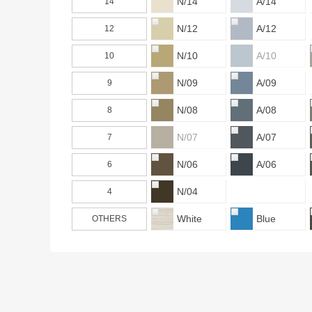
N/14
A/14
14
N/12
A/12
12
N/10
A/10
10
N/09
A/09
9
N/08
A/08
8
N/07
A/07
7
N/06
A/06
6
N/04
4
White
Blue
OTHERS