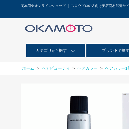
岡本商会オンラインショップ ｜ スロウプロの方向け美容商材卸売サ
カテゴリ
探す
ブランド
探
から
で
ホーム
>
ヘアビューティ
>
ヘアカラー
>
ヘアカラー1