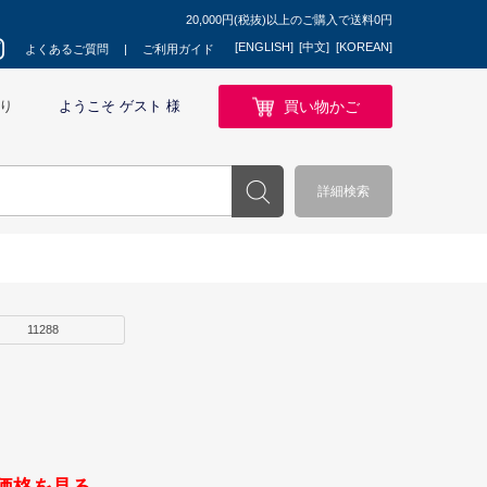
20,000円(税抜)以上のご購入で送料0円
[ENGLISH]
[中文]
[KOREAN]
よくあるご質問
ご利用ガイド
買い物かご
り
ようこそ ゲスト 様
詳細検索
11288