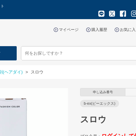
イト
マイページ
購入履歴
お気に入
す
剤(ヘアダイ)
>
スロウ
申し込み番号
b-ex(ビーエックス)
スロウ