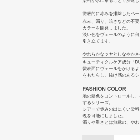
染料が水に乗ることで浸透し
徹底的に赤みを排除したベー
赤み、濁り、暗さなどの不要
カラーを開発しました。
淡い色をヴェールのように何
引き立てます。
やわらかなツヤとしなやかさ
キューティクルケア成分「DUAL
髪表面にヴェールをかけるよ
をもたらし、抜け感のあるシ
FASHION COLOR
地の髪色をコントロールし、
するシリーズ。
シアーで赤みの出にくい染料
現を可能にしました。
濁りや重さとは無縁の、やわ