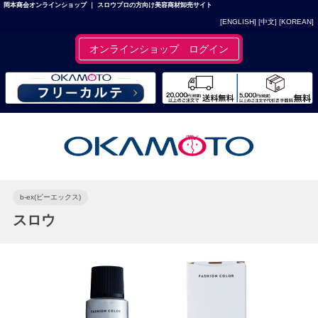
岡本商会オンラインショップ ｜ スロウプロの方向け美容商材卸売サイト
[ENGLISH]
[中文]
[KOREAN]
オンラインショップ ログイン
b-ex(ビーエックス)
スロウ