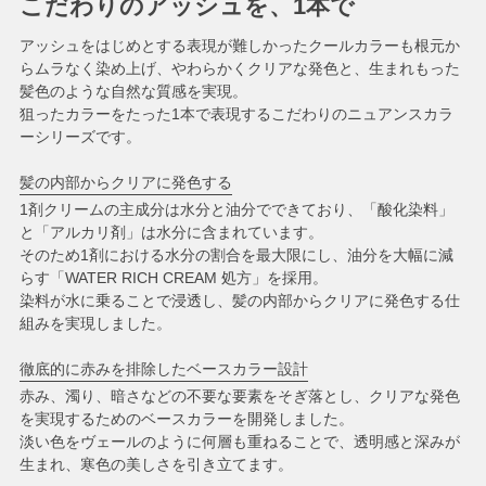
こだわりのアッシュを、1本で
アッシュをはじめとする表現が難しかったクールカラーも根元か
らムラなく染め上げ、やわらかくクリアな発色と、生まれもった
髪色のような自然な質感を実現。
狙ったカラーをたった1本で表現するこだわりのニュアンスカラ
ーシリーズです。
髪の内部からクリアに発色する
1剤クリームの主成分は水分と油分でできており、「酸化染料」
と「アルカリ剤」は水分に含まれています。
そのため1剤における水分の割合を最大限にし、油分を大幅に減
らす「WATER RICH CREAM 処方」を採用。
染料が水に乗ることで浸透し、髪の内部からクリアに発色する仕
組みを実現しました。
徹底的に赤みを排除したベースカラー設計
赤み、濁り、暗さなどの不要な要素をそぎ落とし、クリアな発色
を実現するためのベースカラーを開発しました。
淡い色をヴェールのように何層も重ねることで、透明感と深みが
生まれ、寒色の美しさを引き立てます。