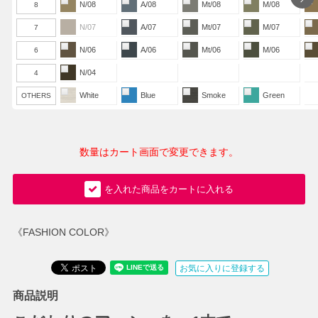
N/08
A/08
Mt/08
M/08
8
N/07
A/07
Mt/07
M/07
7
N/06
A/06
Mt/06
M/06
6
N/04
4
White
Blue
Smoke
Green
OTHERS
数量はカート画面で変更できます。
を入れた商品をカートに入れる
《FASHION COLOR》
お気に入りに登録する
商品説明