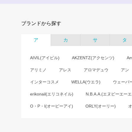
ブランドから探す
ア
カ
サ
タ
AIVIL(アイビル)
AKZENTZ(アクセンツ)
A
アリミノ
アレス
アロマデュウ
アン
インターコスメ
WELLA(ウエラ)
ウェーバ
erikonail(エリコネイル)
N.B.A.A.(エヌビーエーエ
O・P・I(オーピーアイ)
ORLY(オーリー)