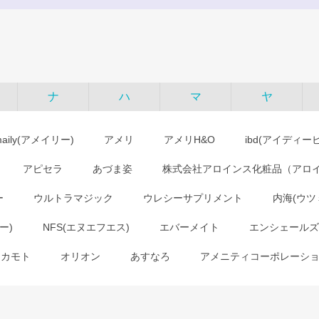
ナ
ハ
マ
ヤ
maily(アメイリー)
アメリ
アメリH&O
ibd(アイディー
アピセラ
あづま姿
株式会社アロインス化粧品（アロ
ー
ウルトラマジック
ウレシーサプリメント
内海(ウツ
ー)
NFS(エヌエフエス)
エバーメイト
エンシェールズ
オカモト
オリオン
あすなろ
アメニティコーポレーシ