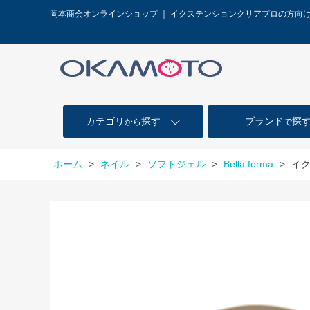
岡本商会オンラインショップ ｜ イクステンションクリアプロの方向
カテゴリ
探す
ブランド
探
から
で
ホーム
>
ネイル
>
ソフトジェル
>
Bella forma
>
イ