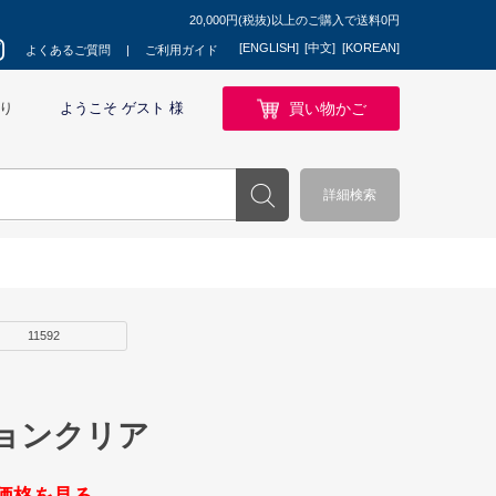
20,000円(税抜)以上のご購入で送料0円
[ENGLISH]
[中文]
[KOREAN]
よくあるご質問
ご利用ガイド
買い物かご
り
ようこそ ゲスト 様
詳細検索
11592
ョンクリア