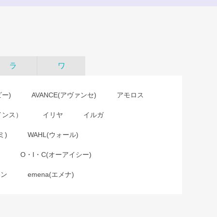
ラ
ワ
ビー)
AVANCE(アヴァンセ)
アモロス
インス）
イリヤ
イルガ
ミ)
WAHL(ウォール)
O・I・C(オーアイシー)
ョン
emena(エメナ)