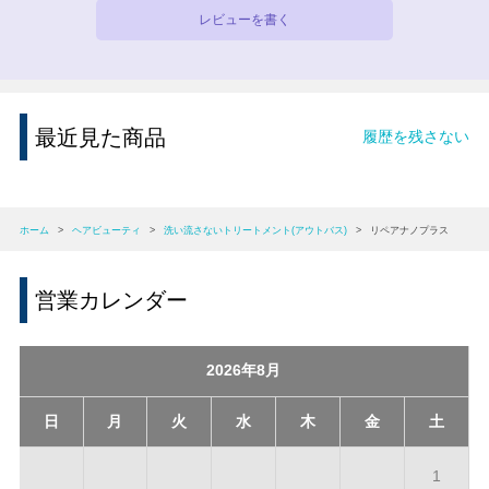
レビューを書く
最近見た商品
履歴を残さない
ホーム
>
ヘアビューティ
>
洗い流さないトリートメント(アウトバス)
>
リペアナノプラス
営業カレンダー
2026年8月
日
月
火
水
木
金
土
1