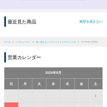
最近見た商品
履歴を残さない
ホーム
>
ヘアビューティ
>
洗い流さないトリートメント(アウトバス)
>
リペアナノプラス
営業カレンダー
2026年8月
日
月
火
水
木
金
土
1