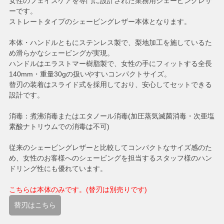
女性のフェイスケアを専門に設計された業務用シェービングレザ
ーです。
ストレートタイプのシェービングレザー本体となります。
本体・ハンドルともにステンレス製で、梨地加工を施しているた
め滑らかなシェービングが実現。
ハンドルはエラストマー樹脂製で、女性の手にフィットする全長
140mm・重量30gの扱いやすいコンパクトサイズ。
替刃の装着はスライド式を採用しており、安心してセットできる
設計です。
消毒：煮沸消毒またはエタノール消毒(加圧蒸気滅菌消毒・次亜塩
素酸ナトリウムでの消毒は不可)
従来のシェービングレザーと比較してコンパクトなサイズ感のた
め、女性のお客様へのシェービングを担当するスタッフ様のハン
ドリング性にも優れています。
こちらは本体のみです。(替刃は別売りです)
替刃はこちら