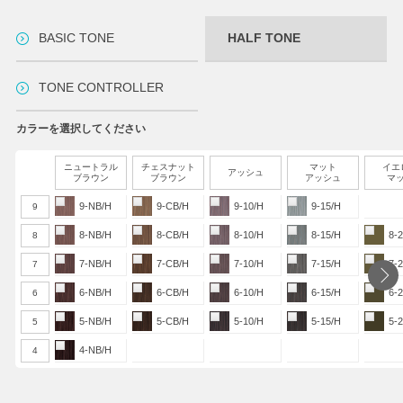
BASIC TONE
HALF TONE
TONE CONTROLLER
カラーを選択してください
ニュートラル
チェスナット
マット
イエ
アッシュ
ブラウン
ブラウン
アッシュ
マ
9-NB/H
9-CB/H
9-10/H
9-15/H
9
8-NB/H
8-CB/H
8-10/H
8-15/H
8-
8
7-NB/H
7-CB/H
7-10/H
7-15/H
7-
7
6-NB/H
6-CB/H
6-10/H
6-15/H
6-
6
5-NB/H
5-CB/H
5-10/H
5-15/H
5-
5
4-NB/H
4