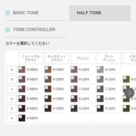
BASIC TONE
HALF TONE
TONE CONTROLLER
カラーを選択してください
ニュートラル
チェスナット
マット
イエ
アッシュ
ブラウン
ブラウン
アッシュ
マ
9-NB/H
9-CB/H
9-10/H
9-15/H
9
8-NB/H
8-CB/H
8-10/H
8-15/H
8-
8
7-NB/H
7-CB/H
7-10/H
7-15/H
7-
7
6-NB/H
6-CB/H
6-10/H
6-15/H
6-
6
5-NB/H
5-CB/H
5-10/H
5-15/H
5-
5
4-NB/H
4