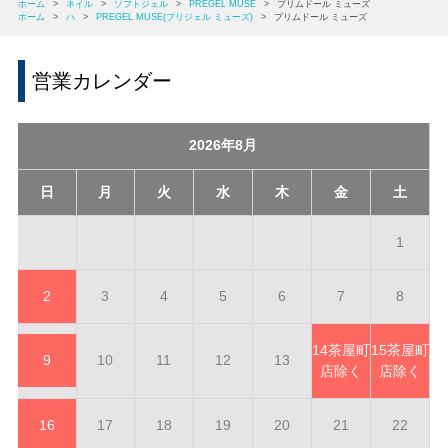
ホーム
>
ネイル
>
ソフトジェル
>
PREGEL MUSE
>
プリムドール ミューズ
ホーム
>
ハ
>
PREGEL MUSE(プリジェル ミューズ)
>
プリムドール ミューズ
営業カレンダー
2026年8月
日
月
火
水
木
金
土
1
2
3
4
5
6
7
8
14
茶屋町
15
茶屋町
9
10
11
12
13
店除く
店除く
16
17
18
19
20
21
22