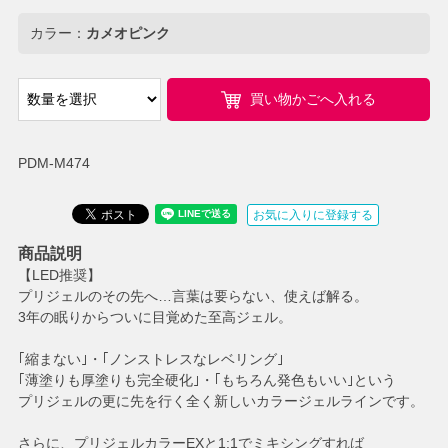
カラー：
カメオピンク
買い物かごへ入れる
PDM-M474
お気に入りに登録する
商品説明
【LED推奨】
プリジェルのその先へ…言葉は要らない、使えば解る。
3年の眠りからついに目覚めた至高ジェル。
｢縮まない｣・｢ノンストレスなレベリング｣
｢薄塗りも厚塗りも完全硬化｣・｢もちろん発色もいい｣という
プリジェルの更に先を行く全く新しいカラージェルラインです。
さらに、プリジェルカラーEXと1:1でミキシングすれば