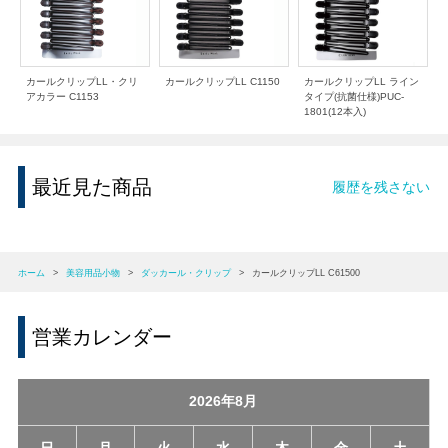
カールクリップLL・クリ
カールクリップLL C1150
カールクリップLL ライン
アカラー C1153
タイプ(抗菌仕様)PUC-
1801(12本入)
最近見た商品
履歴を残さない
ホーム
>
美容用品小物
>
ダッカール・クリップ
>
カールクリップLL C61500
営業カレンダー
2026年8月
日
月
火
水
木
金
土