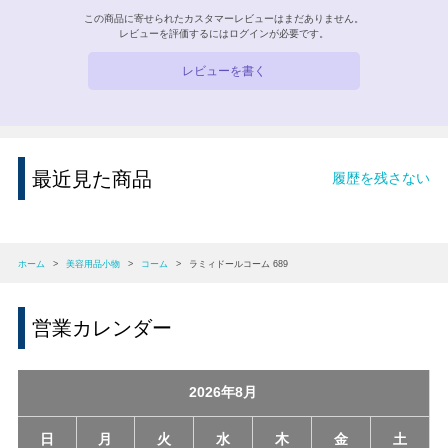
この商品に寄せられたカスタマーレビューはまだありません。
レビューを評価するには
ログイン
が必要です。
レビューを書く
最近見た商品
履歴を残さない
ホーム
>
美容用品小物
>
コーム
>
ラミィドールコーム 689
営業カレンダー
2026年8月
日
月
火
水
木
金
土