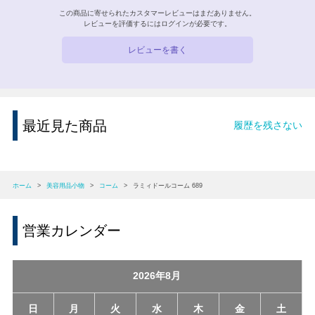
この商品に寄せられたカスタマーレビューはまだありません。
レビューを評価するには
ログイン
が必要です。
レビューを書く
最近見た商品
履歴を残さない
ホーム
>
美容用品小物
>
コーム
>
ラミィドールコーム 689
営業カレンダー
2026年8月
日
月
火
水
木
金
土