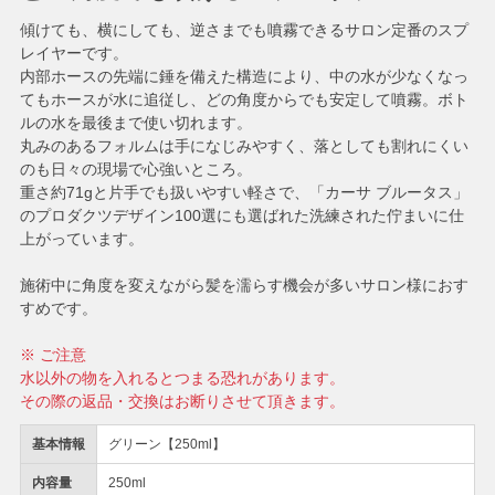
傾けても、横にしても、逆さまでも噴霧できるサロン定番のスプ
レイヤーです。
内部ホースの先端に錘を備えた構造により、中の水が少なくなっ
てもホースが水に追従し、どの角度からでも安定して噴霧。ボト
ルの水を最後まで使い切れます。
丸みのあるフォルムは手になじみやすく、落としても割れにくい
のも日々の現場で心強いところ。
重さ約71gと片手でも扱いやすい軽さで、「カーサ ブルータス」
のプロダクツデザイン100選にも選ばれた洗練された佇まいに仕
上がっています。
施術中に角度を変えながら髪を濡らす機会が多いサロン様におす
すめです。
※ ご注意
水以外の物を入れるとつまる恐れがあります。
その際の返品・交換はお断りさせて頂きます。
基本情報
グリーン【250ml】
内容量
250ml