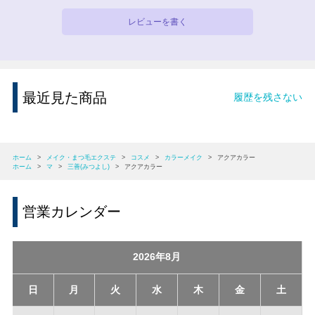
レビューを書く
最近見た商品
履歴を残さない
ホーム
>
メイク・まつ毛エクステ
>
コスメ
>
カラーメイク
>
アクアカラー
ホーム
>
マ
>
三善(みつよし)
>
アクアカラー
営業カレンダー
2026年8月
日
月
火
水
木
金
土