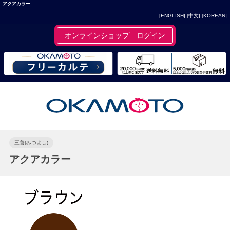
アクアカラー
[ENGLISH]
[中文]
[KOREAN]
オンラインショップ ログイン
三善(みつよし)
アクアカラー