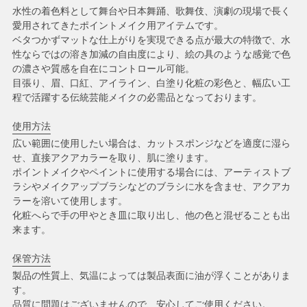
水性の着色料として舞台や日本舞踊、歌舞伎、演劇の現場で長く
愛用されてきたポイントメイク用アイテムです。
ベタつかずマットな仕上がりを実現できる点が最大の特徴で、水
性ならではの溶き加減の自由度により、絵の具のような感覚で色
の濃さや質感を自在にコントロール可能。
目張り、眉、口紅、アイライン、白塗り化粧の彩色と、幅広い工
程で活躍する伝統芸能メイクの必需品となっております。
使用方法
広い範囲に使用したい場合は、カットスポンジなどを適度に湿ら
せ、直接アクアカラーを取り、肌に塗ります。
ポイントメイクやペイントに使用する場合には、アーティストブ
ラシやメイクアップブラシなどのブラシに水を含ませ、アクアカ
ラーを溶いて使用します。
化粧へらで手の甲やとき皿に取り出し、他の色と混ぜることも出
来ます。
保管方法
製品の性質上、気温によっては製品表面に油が浮くことがありま
す。
品質に問題はございませんので、安心してご使用ください。