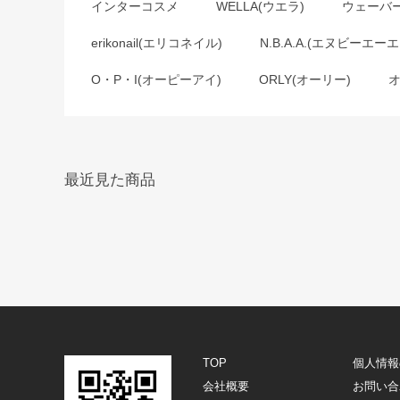
インターコスメ
WELLA(ウエラ)
ウェーバ
erikonail(エリコネイル)
N.B.A.A.(エヌビーエーエ
O・P・I(オーピーアイ)
ORLY(オーリー)
最近見た商品
TOP
個人情報
会社概要
お問い合