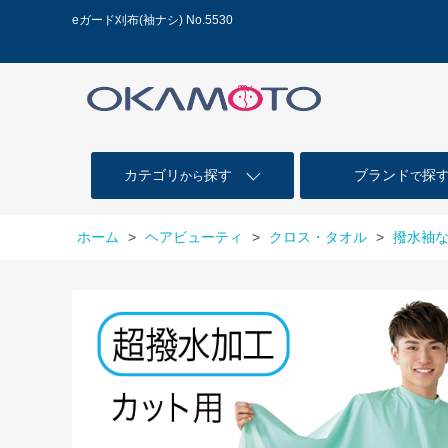
eガード刈布(袖ナシ) No.5530
カテゴリ
探す
ブランド
探
から
で
ホーム
>
ヘアビューティ
>
クロス・タオル
>
撥水袖