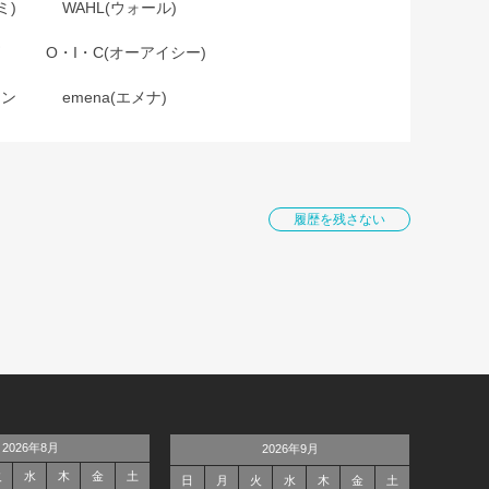
ミ)
WAHL(ウォール)
O・I・C(オーアイシー)
ョン
emena(エメナ)
履歴を残さない
2026年8月
2026年9月
火
水
木
金
土
日
月
火
水
木
金
土