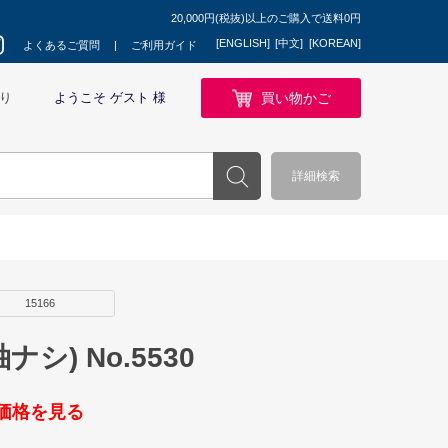
20,000円(税抜)以上のご購入で送料0円
[ENGLISH]
[中文]
[KOREAN]
よくあるご質問
ご利用ガイド
買い物かご
り
ようこそ ゲスト 様
詳細検索
15166
シ) No.5530
価格を見る