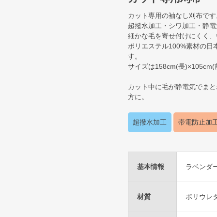
カット専用の袖なし刈布です
超撥水加工・シワ加工・静電
細かな毛を寄せ付けにくく、
ポリエステル100%素材の
す。
サイズは158cm(長)×105c
カット中に毛が静電気でまと
方に。
超撥水加工
帯電防止加
基本情報
ラベンダ
材質
ポリウレタ