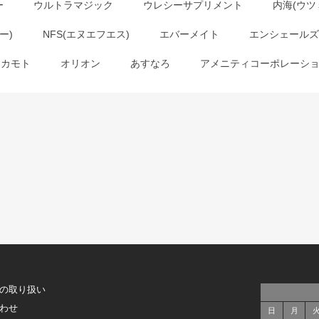
ー
ウルトラマジック
ウレシーサプリメント
内海(ウツ
ー)
NFS(エヌエフエス)
エバーメイト
エンシェールズ
オカモト
オリオン
あすなろ
アメニティコーポレーシ
の取り扱い
わせ
日
月