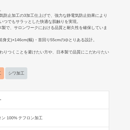
。
気防止加工の3加工仕上げで、強力な静電気防止効果により
いつでもサラッとした快適な肌触りを実現。
日本製で、サロンワークにおける品質と耐久性を確保していま
m(前身丈)×146cm(幅)・首回り55cmのゆとりある設計。
わりつくことを避けたい方や、日本製で品質にこだわりたい
工
シワ加工
ー
ン 100% テフロン加工