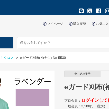
マイページ
購入履歴
お気に入
す
なしクロス
>
eガード刈布(袖ナシ) No.5530
申し込み番号
eガード刈布(袖ナ
ログインして
プロ会員：
一般会員：
3,180
円（税別）