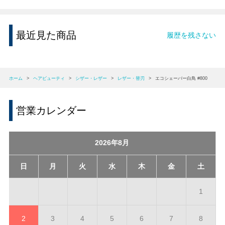
最近見た商品
履歴を残さない
ホーム
>
ヘアビューティ
>
シザー・レザー
>
レザー・替刃
>
エコシェーバー白鳥 #800
営業カレンダー
2026年8月
日
月
火
水
木
金
土
1
2
3
4
5
6
7
8