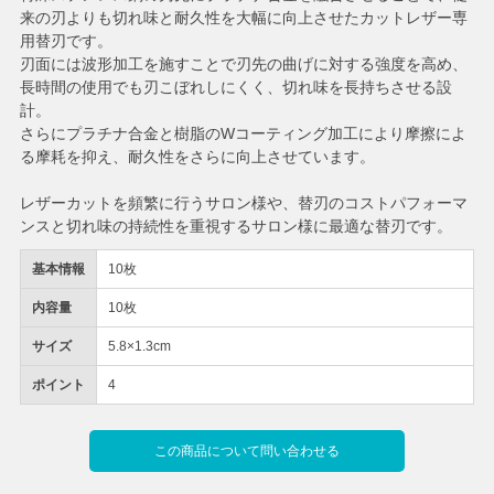
来の刃よりも切れ味と耐久性を大幅に向上させたカットレザー専
用替刃です。
刃面には波形加工を施すことで刃先の曲げに対する強度を高め、
長時間の使用でも刃こぼれしにくく、切れ味を長持ちさせる設
計。
さらにプラチナ合金と樹脂のWコーティング加工により摩擦によ
る摩耗を抑え、耐久性をさらに向上させています。
レザーカットを頻繁に行うサロン様や、替刃のコストパフォーマ
ンスと切れ味の持続性を重視するサロン様に最適な替刃です。
基本情報
10枚
内容量
10枚
サイズ
5.8×1.3cm
ポイント
4
この商品について問い合わせる