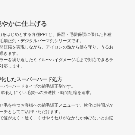
艶やかに仕上げる
ン)をはじめとする各種PPTと、保湿・毛髪保護に優れた各種
毛矯正剤・デジタルパーマ剤シリーズです。
間短縮を実現しながら、アイロンの熱から髪を守り、うるお
導きます。
ラーを繰り返したミドル〜ハイダメージ毛まで対応できるラ
対応します。
特化したスーパーハード処方
ーパーハードタイプの縮毛矯正剤です。
処方で、軟化しにくい毛髪への浸透性・時間短縮を追求。
せ毛を持つお客様への縮毛矯正メニューで、軟化に時間がか
ーチとしてご活用いただけます。
で髪が太く・硬く、くせやうねりがなかなか伸びないとお悩