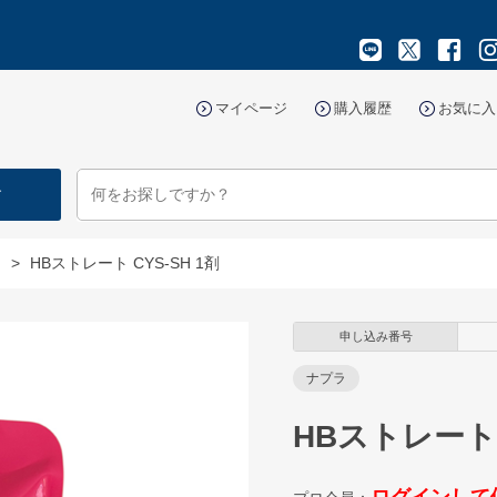
マイページ
購入履歴
お気に入
す
マ
>
HBストレート CYS-SH 1剤
申し込み番号
ナプラ
HBストレート 