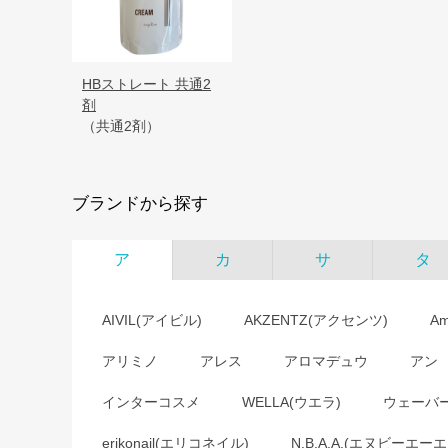
HBストレート 共通2
剤
（共通2剤）
ブランドから探す
ア
カ
サ
タ
AIVIL(アイビル)
AKZENTZ(アクセンツ)
A
アリミノ
アレス
アロマデュウ
アン
インターコスメ
WELLA(ウエラ)
ウェーバ
erikonail(エリコネイル)
N.B.A.A.(エヌビーエーエ