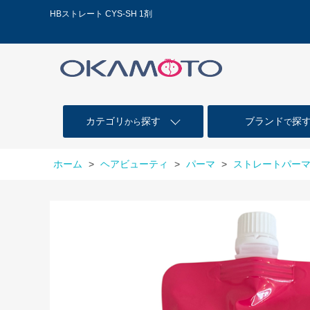
HBストレート CYS-SH 1剤
カテゴリ
探す
ブランド
探
から
で
ホーム
>
ヘアビューティ
>
パーマ
>
ストレートパー