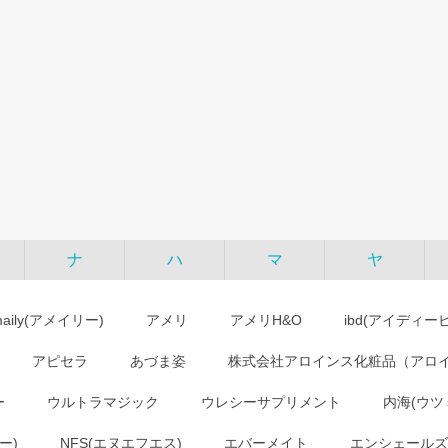
ナ
ハ
マ
ヤ
maily(アメイリー)
アメリ
アメリH&O
ibd(アイディー
アピセラ
あづま姿
株式会社アロインス化粧品（アロ
ー
ウルトラマジック
ウレシーサプリメント
内海(ウツ
ー)
NFS(エヌエフエス)
エバーメイト
エンシェールズ