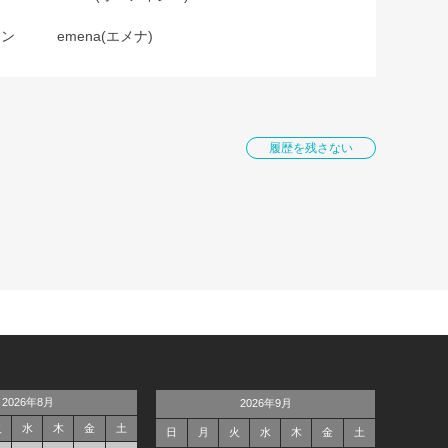
ョン
emena(エメナ)
履歴を残さない
2026年8月
2026年9月
火
水
木
金
土
日
月
火
水
木
金
土