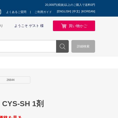
20,000円(税抜)以上のご購入で送料0円
[ENGLISH]
[中文]
[KOREAN]
よくあるご質問
ご利用ガイド
買い物かご
り
ようこそ ゲスト 様
詳細検索
26644
CYS-SH 1剤