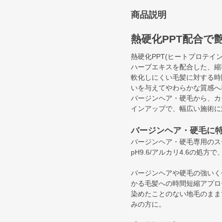
商品説明
熱硬化PPT配合で
熱硬化PPT(ヒートプロテイ
ハーブエキスを配合した、縮
軟化しにくい毛髪に対する時
いを与えてやわらかな質感へ
バージンヘア・硬毛から、カ
インアップで、幅広い施術に
バージンヘア・硬毛に
バージンヘア・硬毛専用のス
pH9.6/アルカリ4.6の
バージンヘアや硬毛の強いく
かる毛髪への時間短縮アプロ
染めたことのない地毛のまま
みの方に。