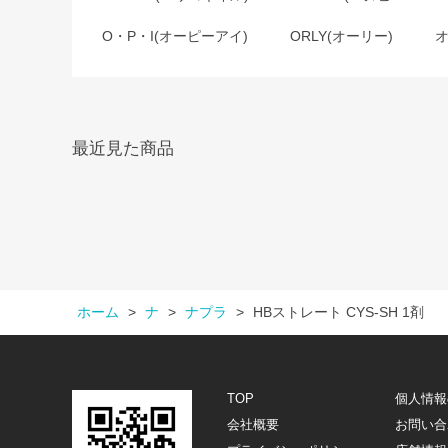
O・P・I(オーピーアイ)
ORLY(オーリー)
最近見た商品
ホーム
>
ナ
>
ナプラ
>
HBストレート CYS-SH 1剤
TOP
個人情報
会社概要
お問い合