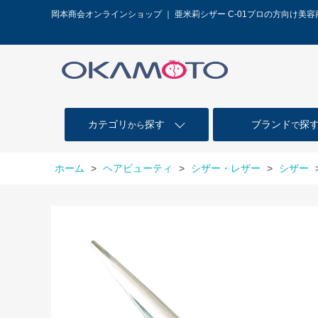
岡本商会オンラインショップ ｜ 亜米莉シザー C-01プロの方向け美
カテゴリ
探す
ブランド
探
から
で
ホーム
>
ヘアビューティ
>
シザー・レザー
>
シザー