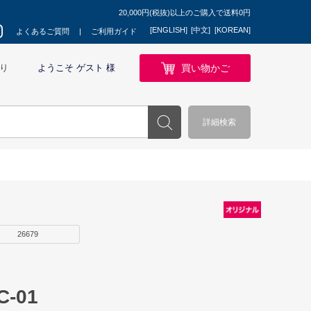
20,000円(税抜)以上のご購入で送料0円
[ENGLISH]
[中文]
[KOREAN]
よくあるご質問
ご利用ガイド
買い物かご
り
ようこそ ゲスト 様
詳細検索
26679
-01