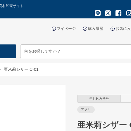
容商材卸売サイト
マイページ
購入履歴
お気に入
す
>
亜米莉シザー C-01
申し込み番号
アメリ
亜米莉シザー C