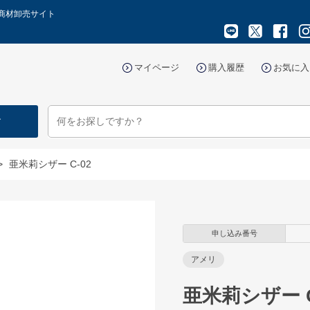
容商材卸売サイト
マイページ
購入履歴
お気に入
す
>
亜米莉シザー C-02
申し込み番号
アメリ
亜米莉シザー C