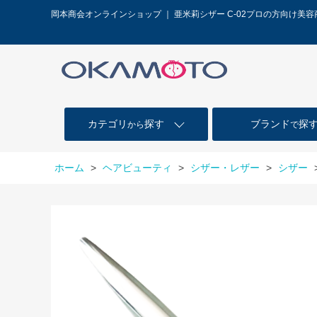
岡本商会オンラインショップ ｜ 亜米莉シザー C-02プロの方向け美
カテゴリ
探す
ブランド
探
から
で
ホーム
>
ヘアビューティ
>
シザー・レザー
>
シザー