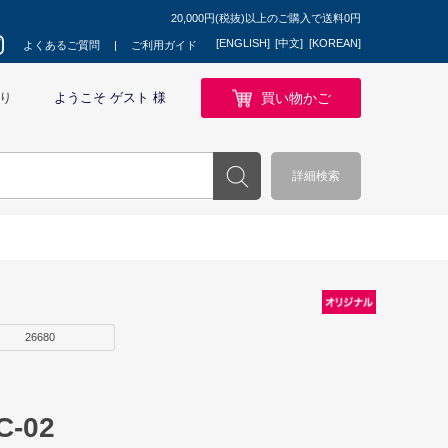
20,000円(税抜)以上のご購入で送料0円
[ENGLISH]
[中文]
[KOREAN]
よくあるご質問
ご利用ガイド
買い物かご
り
ようこそ ゲスト 様
詳細検索
26680
-02