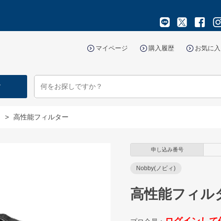
マイページ
購入履歴
お気に入
す
物
>
高性能フィルター
申し込み番号
Nobby(ノビィ)
高性能フィル