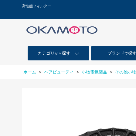
高性能フィルター
カテゴリ
探す
ブランド
探
から
で
ホーム
>
ヘアビューティ
>
小物電気製品
>
その他小