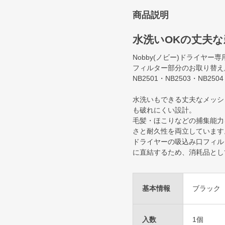
商品説明
水洗いOKの丈夫
Nobby(ノビー)ドライヤ
フィルター部分のお取り替え用とし
NB2501・NB2503・NB2
水洗いもできる丈夫なメッシ
も破れにくい設計。
毛髪・ほこりなどの捕集能力
さと耐久性を両立しています
ドライヤーの吸込み口フィル
に直結するため、消耗品とし
基本情報
ブラック
入数
1個