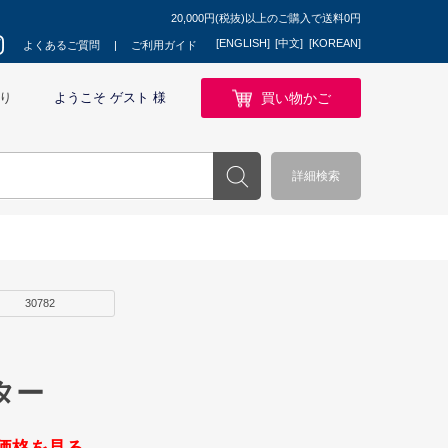
20,000円(税抜)以上のご購入で送料0円
[ENGLISH]
[中文]
[KOREAN]
よくあるご質問
ご利用ガイド
買い物かご
り
ようこそ ゲスト 様
詳細検索
30782
ター