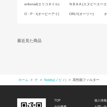
erikonail(エリコネイル)
N.B.A.A.(エヌビーエーエ
O・P・I(オーピーアイ)
ORLY(オーリー)
最近見た商品
ホーム
>
ナ
>
Nobby(ノビィ)
>
高性能フィルター
TOP
個人情報
会社概要
お問い合