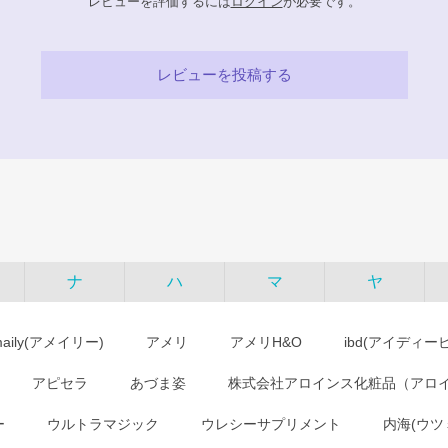
レビューを評価するには
ログイン
が必要です。
レビューを投稿する
ナ
ハ
マ
ヤ
maily(アメイリー)
アメリ
アメリH&O
ibd(アイディー
アピセラ
あづま姿
株式会社アロインス化粧品（アロ
ー
ウルトラマジック
ウレシーサプリメント
内海(ウツ