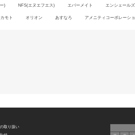
ー)
NFS(エヌエフエス)
エバーメイト
エンシェールズ
オカモト
オリオン
あすなろ
アメニティコーポレーシ
の取り扱い
わせ