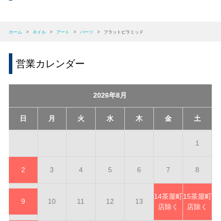
ホーム
>
ネイル
>
アート
>
パーツ
>
フラットピラミッド
営業カレンダー
2026年8月
日
月
火
水
木
金
土
1
2
3
4
5
6
7
8
14
茶屋町
15
茶屋町
9
10
11
12
13
店除く
店除く