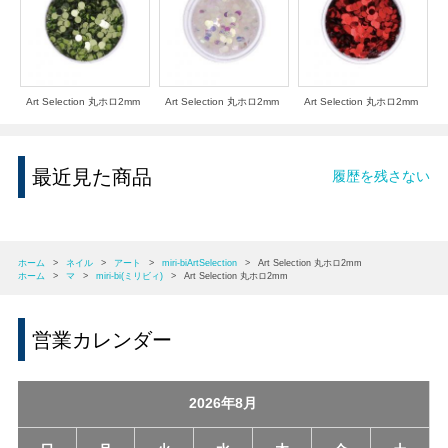
Art Selection 丸ホロ2mm
Art Selection 丸ホロ2mm
Art Selection 丸ホロ2mm
最近見た商品
履歴を残さない
ホーム
>
ネイル
>
アート
>
miri-biArtSelection
>
Art Selection 丸ホロ2mm
ホーム
>
マ
>
miri-bi(ミリビィ)
>
Art Selection 丸ホロ2mm
営業カレンダー
2026年8月