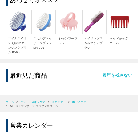
あわせてオススメ
マイナスイオ
スカルプマッ
シャンプーブ
エイジングス
ヘッドかっさ
ン 頭皮のクレ
サージブラシ
ラシ
カルプケアブ
コーム
ンジングブラ
MA-601
ラシ
シ IC-60
最近見た商品
履歴を残さない
ホーム
>
エステ・スキンケア
>
スキンケア
>
ボディケア
>
WD-101 マッサージ クラウン型コーム
営業カレンダー