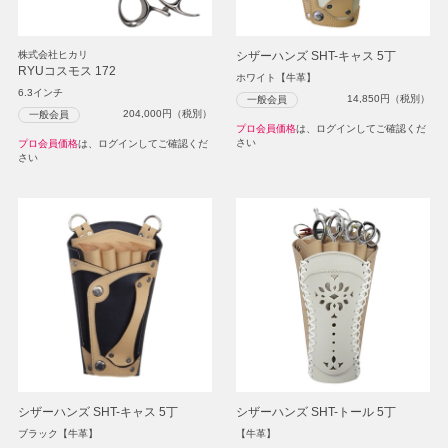
株式会社ヒカリ
シザーハンズ SHT-キャス 5丁
RYUコスモス 172
ホワイト【牛革】
6.3インチ
14,850
円（税別）
一般会員
204,000
円（税別）
一般会員
プロ会員価格
は、ログインしてご確認くだ
さい
プロ会員価格
は、ログインしてご確認くだ
さい
シザーハンズ SHT-キャス 5丁
シザーハンズ SHT-トール 5丁
ブラック【牛革】
【牛革】