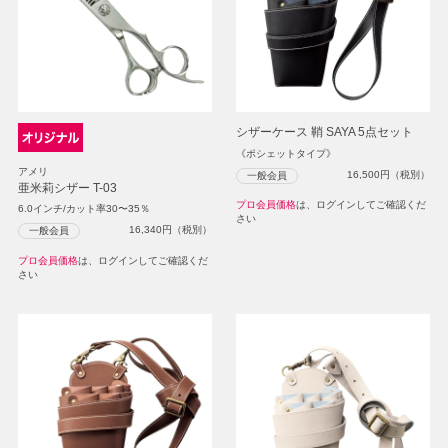
シザーケース 鞘 SAYA 5点セット
《ポシェットタイプ》
アメリ
16,500
円（税別）
一般会員
亜米莉シザー T-03
プロ会員価格
は、ログインしてご確認くだ
6.0インチ/カット率30〜35％
さい
16,340
円（税別）
一般会員
プロ会員価格
は、ログインしてご確認くだ
さい