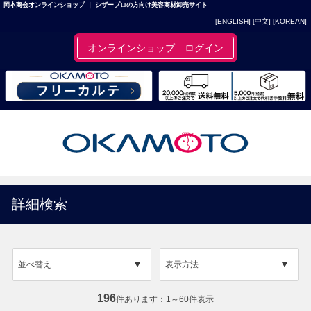
岡本商会オンラインショップ ｜ シザープロの方向け美容商材卸売サイト
[ENGLISH]
[中文]
[KOREAN]
オンラインショップ ログイン
詳細検索
並べ替え
表示方法
196
件あります
1～60件表示