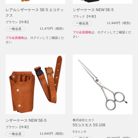
レアルシザーケース SE-5 エコテッ
シザーケース NEW SE-5
クス
ブラック【牛革】
ブラウン【牛革】
11,940
円（税別）
一般会員
11,470
円（税別）
一般会員
プロ会員価格
は、ログインしてご確認くだ
さい
プロ会員価格
は、ログインしてご確認くだ
さい
シザーケース NEW SE-5
株式会社ヒカリ
5Sコスモス 5S-108
ブラウン【牛革】
5.5インチ
11,940
円（税別）
一般会員