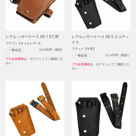
レアル シザーケース SE-7 6丁用
レアルシザーケース SE-5 エコテッ
クス
ブラウン【オイルレザー】
ブラック【牛革】
16,200
円（税別）
一般会員
11,470
円（税別）
一般会員
プロ会員価格
は、ログインしてご確認くだ
さい
プロ会員価格
は、ログインしてご確認くだ
さい