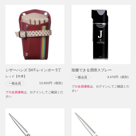
シザーハンズ SHT-レインボー 5丁
除菌できる潤滑スプレー
レッド【牛革】
3,470
円（税別）
一般会員
13,920
円（税別）
一般会員
プロ会員価格
は、ログインしてご確認くだ
さい
プロ会員価格
は、ログインしてご確認くだ
さい