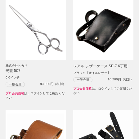
株式会社ヒカリ
レアル シザーケース SE-7 6丁用
光龍 507
ブラック【オイルレザー】
6.0インチ
16,200
円（税別）
一般会員
83,000
円（税別）
一般会員
プロ会員価格
は、ログインしてご確認くだ
さい
プロ会員価格
は、ログインしてご確認くだ
さい