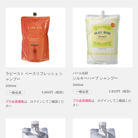
ラビースト ベースリフレッシュ シ
パール化研
シルキーハーブ シャンプー
ャンプー
2000ml
2000ml
2,920
円（税別）
一般会員
3,600
円（税別）
一般会員
プロ会員価格
は、ログインしてご確認くだ
プロ会員価格
は、ログインしてご確認くだ
さい
さい