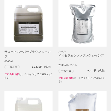
サローネ スーパーブラウン シャン
ルベル
イオセラムクレンジング シャンプ
プー
ー
4000ml
2500mlレフィル
11,633
円（税別）
一般会員
9,975
円（税別）
一般会員
プロ会員価格
は、ログインしてご確認くだ
さい
プロ会員価格
は、ログインしてご確認くだ
さい