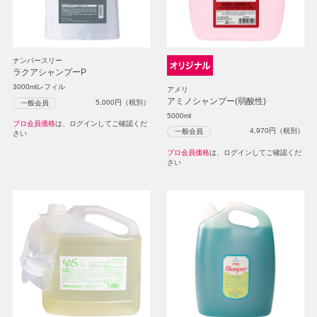
ナンバースリー
ラクアシャンプーP
3000mlレフィル
アメリ
アミノシャンプー(弱酸性)
5,000
円（税別）
一般会員
5000ml
プロ会員価格
は、ログインしてご確認くだ
4,970
円（税別）
一般会員
さい
プロ会員価格
は、ログインしてご確認くだ
さい