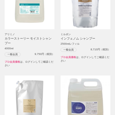
アリミノ
ミルボン
カラーストーリー モイストシャン
インフェノム シャンプー
プー
2500mlレフィル
4000ml
8,710
円（税別）
一般会員
9,750
円（税別）
一般会員
プロ会員価格
は、ログインしてご確認くだ
さい
プロ会員価格
は、ログインしてご確認くだ
さい