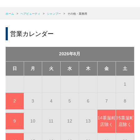
ホーム
>
ヘアビューティ
>
シャンプー
>
その他・業務用
営業カレンダー
2026年8月
日
月
火
水
木
金
土
1
2
3
4
5
6
7
8
14
茶屋町
15
茶屋町
9
10
11
12
13
店除く
店除く