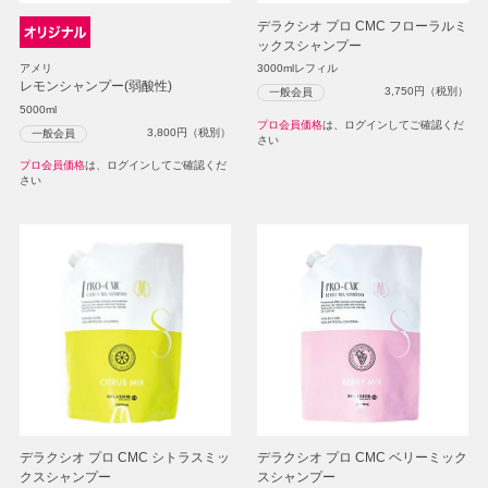
デラクシオ プロ CMC フローラルミ
ックスシャンプー
3000mlレフィル
アメリ
レモンシャンプー(弱酸性)
3,750
円（税別）
一般会員
5000ml
プロ会員価格
は、ログインしてご確認くだ
3,800
円（税別）
一般会員
さい
プロ会員価格
は、ログインしてご確認くだ
さい
デラクシオ プロ CMC シトラスミッ
デラクシオ プロ CMC ベリーミック
クスシャンプー
スシャンプー