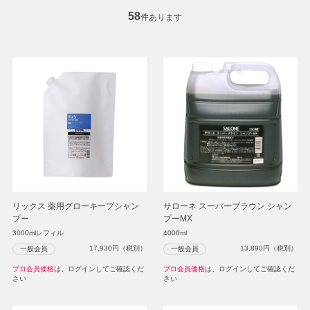
58
件あります
リックス 薬用グローキープシャン
サローネ スーパーブラウン シャン
プー
プーMX
3000mlレフィル
4000ml
17,930
円（税別）
13,890
円（税別）
一般会員
一般会員
プロ会員価格
は、ログインしてご確認くだ
プロ会員価格
は、ログインしてご確認くだ
さい
さい