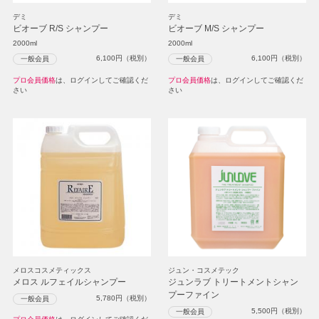
デミ
デミ
ビオーブ R/S シャンプー
ビオーブ M/S シャンプー
2000ml
2000ml
6,100
円（税別）
6,100
円（税別）
一般会員
一般会員
プロ会員価格
は、ログインしてご確認くだ
プロ会員価格
は、ログインしてご確認くだ
さい
さい
メロスコスメティックス
ジュン・コスメテック
メロス ルフェイルシャンプー
ジュンラブ トリートメントシャン
プーファイン
5,780
円（税別）
一般会員
5,500
円（税別）
一般会員