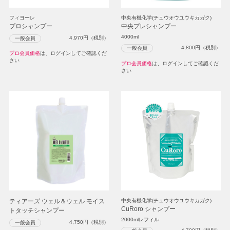
フィヨーレ
中央有機化学(チュウオウユウキカガク)
プロシャンプー
中央プレシャンプー
4000ml
4,970
円（税別）
一般会員
4,800
円（税別）
一般会員
プロ会員価格
は、ログインしてご確認くだ
さい
プロ会員価格
は、ログインしてご確認くだ
さい
ティアーズ ウェル＆ウェル モイス
中央有機化学(チュウオウユウキカガク)
CuRoro シャンプー
トタッチシャンプー
2000mlレフィル
4,750
円（税別）
一般会員