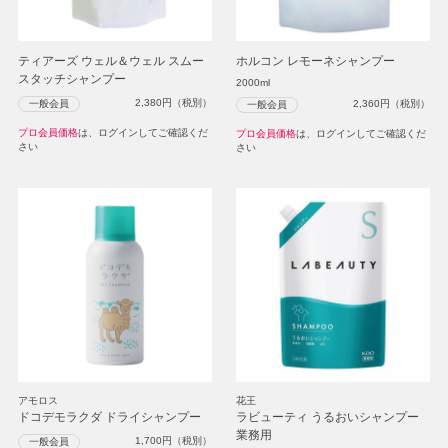
ティアーズ ウェル＆ウェル スムー
ホルコン レモーネシャンプー
スタッチシャンプー
2000ml
2,380
円（税別）
一般会員
2,360
円（税別）
一般会員
プロ会員価格
は、ログインしてご確認くだ
プロ会員価格
は、ログインしてご確認くだ
さい
さい
アモロス
花王
ドコデモラクダ ドライシャンプー
ラビューティ うるおいシャンプー
業務用
1,700
円（税別）
一般会員