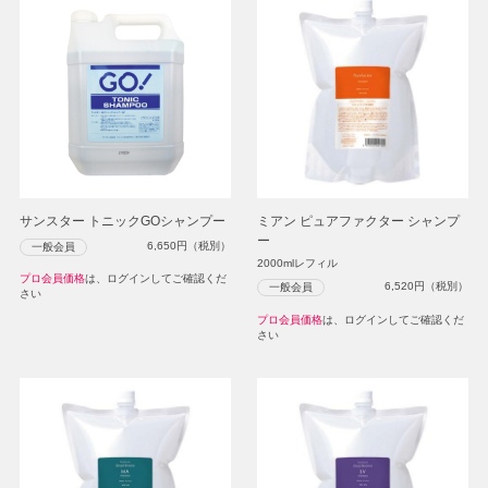
サンスター トニックGOシャンプー
ミアン ピュアファクター シャンプ
ー
6,650
円（税別）
一般会員
2000mlレフィル
プロ会員価格
は、ログインしてご確認くだ
6,520
円（税別）
一般会員
さい
プロ会員価格
は、ログインしてご確認くだ
さい