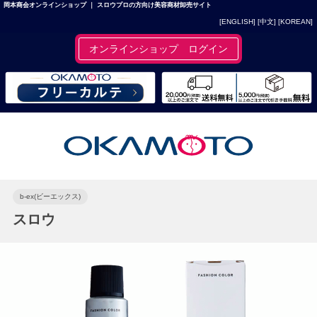
岡本商会オンラインショップ ｜ スロウプロの方向け美容商材卸売サイト
[ENGLISH]
[中文]
[KOREAN]
オンラインショップ ログイン
b-ex(ビーエックス)
スロウ