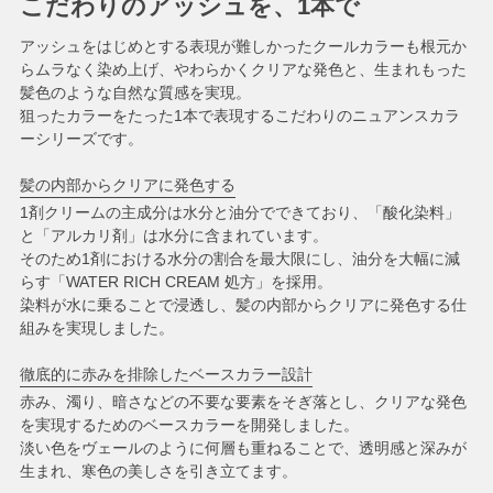
こだわりのアッシュを、1本で
アッシュをはじめとする表現が難しかったクールカラーも根元か
らムラなく染め上げ、やわらかくクリアな発色と、生まれもった
髪色のような自然な質感を実現。
狙ったカラーをたった1本で表現するこだわりのニュアンスカラ
ーシリーズです。
髪の内部からクリアに発色する
1剤クリームの主成分は水分と油分でできており、「酸化染料」
と「アルカリ剤」は水分に含まれています。
そのため1剤における水分の割合を最大限にし、油分を大幅に減
らす「WATER RICH CREAM 処方」を採用。
染料が水に乗ることで浸透し、髪の内部からクリアに発色する仕
組みを実現しました。
徹底的に赤みを排除したベースカラー設計
赤み、濁り、暗さなどの不要な要素をそぎ落とし、クリアな発色
を実現するためのベースカラーを開発しました。
淡い色をヴェールのように何層も重ねることで、透明感と深みが
生まれ、寒色の美しさを引き立てます。