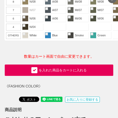
N/08
A/08
Mt/08
M/08
8
N/07
A/07
Mt/07
M/07
7
N/06
A/06
Mt/06
M/06
6
N/04
4
White
Blue
Smoke
Green
OTHERS
数量はカート画面で自由に変更できます。
を入れた商品をカートに入れる
《FASHION COLOR》
お気に入りに登録する
商品説明