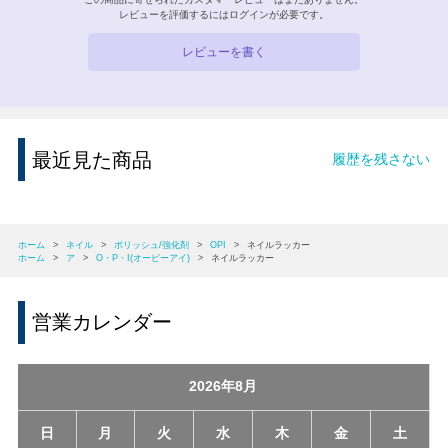
レビューを評価するには
ログイン
が必要です。
レビューを書く
最近見た商品
履歴を残さない
ホーム
>
ネイル
>
ポリッシュ/強化剤
>
OPI
>
ネイルラッカー
ホーム
>
ア
>
O・P・I(オーピーアイ)
>
ネイルラッカー
営業カレンダー
2026年8月
日
月
火
水
木
金
土