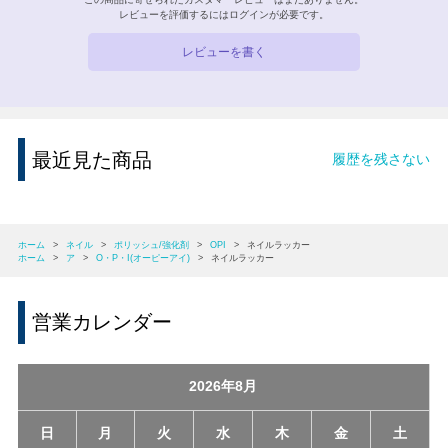
レビューを評価するには
ログイン
が必要です。
レビューを書く
最近見た商品
履歴を残さない
ホーム
>
ネイル
>
ポリッシュ/強化剤
>
OPI
>
ネイルラッカー
ホーム
>
ア
>
O・P・I(オーピーアイ)
>
ネイルラッカー
営業カレンダー
2026年8月
日
月
火
水
木
金
土