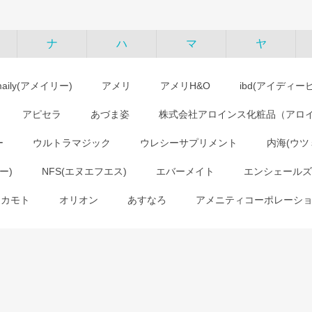
ナ
ハ
マ
ヤ
maily(アメイリー)
アメリ
アメリH&O
ibd(アイディー
アピセラ
あづま姿
株式会社アロインス化粧品（アロ
ー
ウルトラマジック
ウレシーサプリメント
内海(ウツ
ー)
NFS(エヌエフエス)
エバーメイト
エンシェールズ
オカモト
オリオン
あすなろ
アメニティコーポレーシ