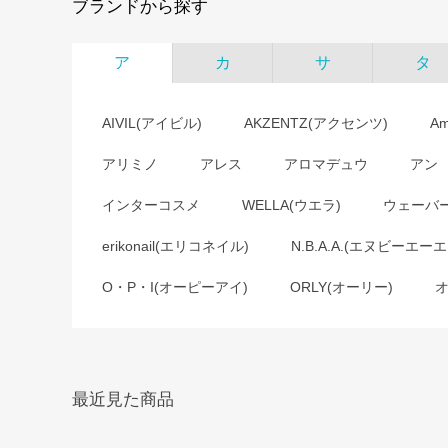
ブランドから探す
ア
カ
サ
タ
AIVIL(アイビル)
AKZENTZ(アクセンツ)
A
アリミノ
アレス
アロマデュウ
アン
インターコスメ
WELLA(ウエラ)
ウェーバ
erikonail(エリコネイル)
N.B.A.A.(エヌビーエーエ
O・P・I(オーピーアイ)
ORLY(オーリー)
最近見た商品