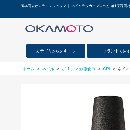
岡本商会オンラインショップ ｜ ネイルラッカープロの方向け美容商
カテゴリ
探す
ブランド
探
から
で
ホーム
>
ネイル
>
ポリッシュ/強化剤
>
OPI
>
ネイル