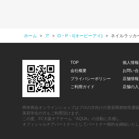
ホーム
>
ア
>
O・P・I(オーピーアイ)
>
ネイルラッカ
TOP
個人情報
会社概要
お問い合
プライバシーポリシー
店舗情報
ご利用ガイド
店舗の入
岡本商会オンラインショップはプロの方向けの美容商材卸売通
美容学生の方もご利用頂けます。
この度、FC大阪チアチーム『AQUA』の活動に共感し、
オフィシャルチアパートナーとしてパートナー契約を締結いた