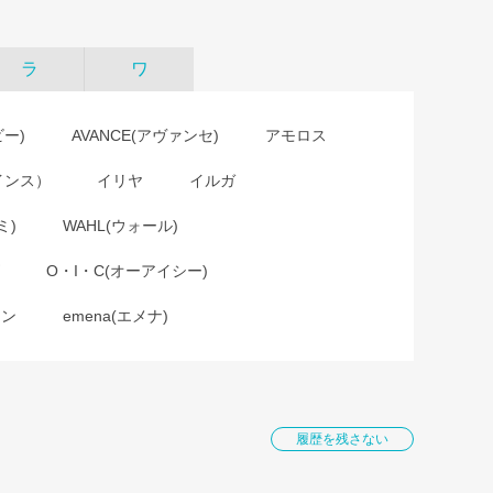
ラ
ワ
ビー)
AVANCE(アヴァンセ)
アモロス
インス）
イリヤ
イルガ
ミ)
WAHL(ウォール)
O・I・C(オーアイシー)
ョン
emena(エメナ)
履歴を残さない