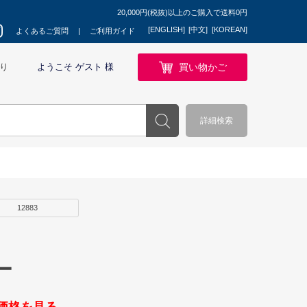
20,000円(税抜)以上のご購入で送料0円
[ENGLISH]
[中文]
[KOREAN]
よくあるご質問
ご利用ガイド
買い物かご
り
ようこそ ゲスト 様
詳細検索
12883
ー