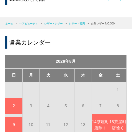
ホーム
>
ヘアビューティ
>
シザー・レザー
>
レザー・替刃
>
白鳥レザー NO.500
営業カレンダー
2026年8月
日
月
火
水
木
金
土
1
2
3
4
5
6
7
8
14
茶屋町
15
茶屋町
9
10
11
12
13
店除く
店除く