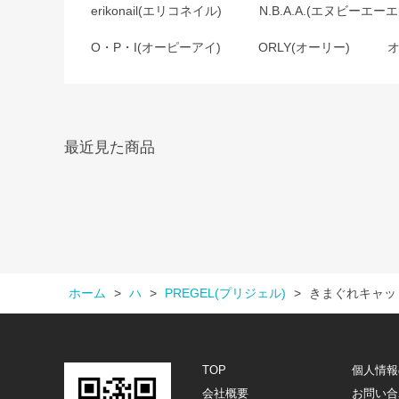
erikonail(エリコネイル)
N.B.A.A.(エヌビーエーエ
O・P・I(オーピーアイ)
ORLY(オーリー)
最近見た商品
ホーム
>
ハ
>
PREGEL(プリジェル)
>
きまぐれキャッ
TOP
個人情報
会社概要
お問い合