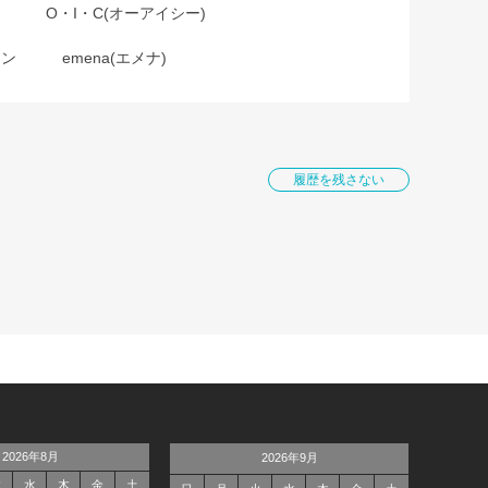
O・I・C(オーアイシー)
ョン
emena(エメナ)
履歴を残さない
2026年8月
2026年9月
火
水
木
金
土