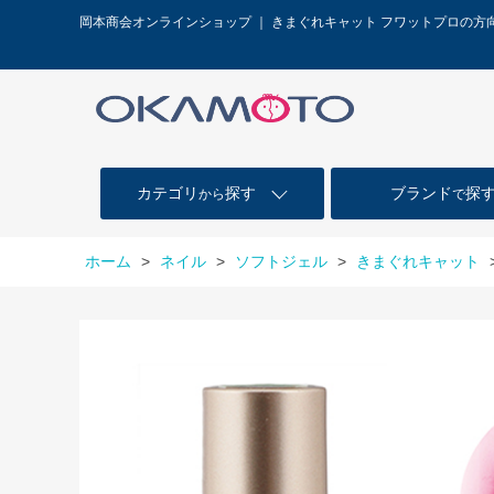
岡本商会オンラインショップ ｜ きまぐれキャット フワットプロの方
カテゴリ
探す
ブランド
探
から
で
ホーム
>
ネイル
>
ソフトジェル
>
きまぐれキャット