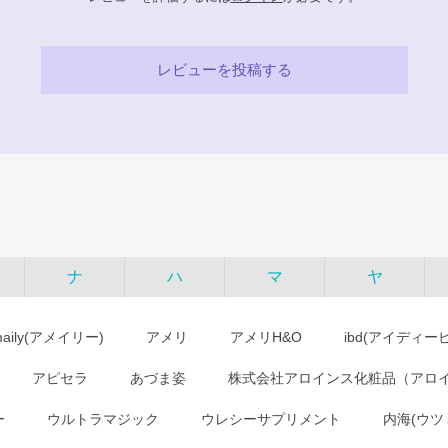
レビューを投稿する
ナ
ハ
マ
ヤ
maily(アメイリー)
アメリ
アメリH&O
ibd(アイディー
アピセラ
あづま姿
株式会社アロインス化粧品（アロ
ー
ウルトラマジック
ウレシーサプリメント
内海(ウツ