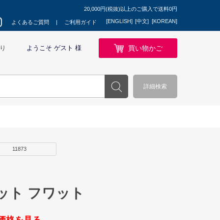
20,000円(税抜)以上のご購入で送料0円
[ENGLISH]
[中文]
[KOREAN]
よくあるご質問
ご利用ガイド
買い物かご
り
ようこそ ゲスト 様
詳細検索
11873
ット フワット