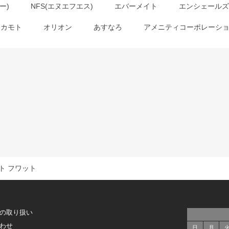
ー)
NFS(エヌエフエス)
エバーメイト
エンシェールズ
オカモト
オリオン
あすなろ
アメニティコーポレーシ
ト フワット
の取り扱い
わせ
日
月