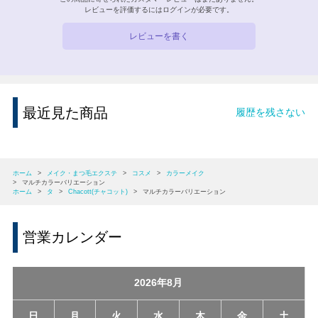
レビューを評価するには
ログイン
が必要です。
レビューを書く
最近見た商品
履歴を残さない
ホーム
>
メイク・まつ毛エクステ
>
コスメ
>
カラーメイク
>
マルチカラーバリエーション
ホーム
>
タ
>
Chacott(チャコット)
>
マルチカラーバリエーション
営業カレンダー
2026年8月
日
月
火
水
木
金
土