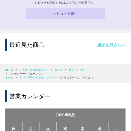
レビューを評価するには
ログイン
が必要です。
レビューを書く
最近見た商品
履歴を残さない
ホーム
>
メイク・まつ毛エクステ
>
コスメ
>
カラーメイク
>
マルチカラーバリエーション
ホーム
>
タ
>
Chacott(チャコット)
>
マルチカラーバリエーション
営業カレンダー
2026年8月
日
月
火
水
木
金
土