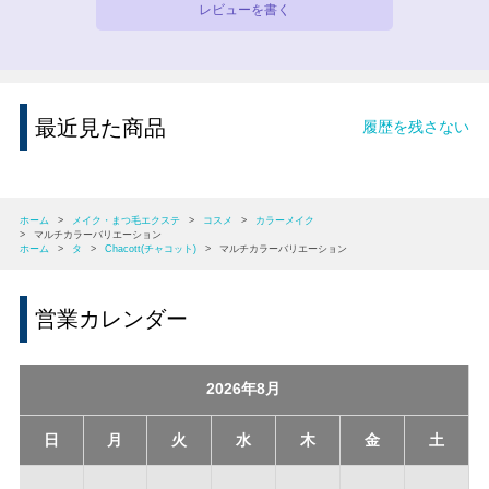
レビューを書く
最近見た商品
履歴を残さない
ホーム
>
メイク・まつ毛エクステ
>
コスメ
>
カラーメイク
>
マルチカラーバリエーション
ホーム
>
タ
>
Chacott(チャコット)
>
マルチカラーバリエーション
営業カレンダー
2026年8月
日
月
火
水
木
金
土