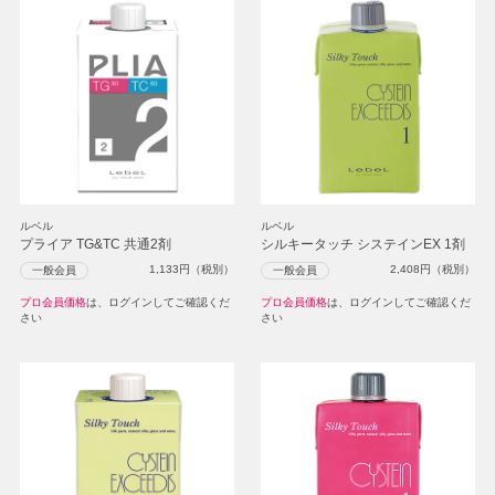
ルベル
ルベル
プライア TG&TC 共通2剤
シルキータッチ システインEX 1剤
1,133
円（税別）
2,408
円（税別）
一般会員
一般会員
プロ会員価格
は、ログインしてご確認くだ
プロ会員価格
は、ログインしてご確認くだ
さい
さい