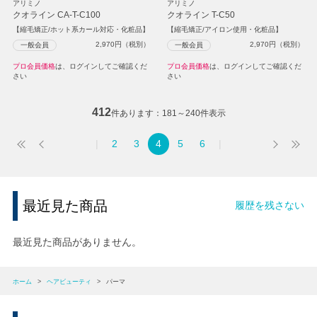
アリミノ
アリミノ
クオライン CA-T-C100
クオライン T-C50
【縮毛矯正/ホット系カール対応・化粧品】
【縮毛矯正/アイロン使用・化粧品】
2,970
円（税別）
2,970
円（税別）
一般会員
一般会員
プロ会員価格
は、ログインしてご確認くだ
プロ会員価格
は、ログインしてご確認くだ
さい
さい
412
件あります
181～240件表示
2
3
4
5
6
最近見た商品
履歴を残さない
最近見た商品がありません。
ホーム
>
ヘアビューティ
>
パーマ