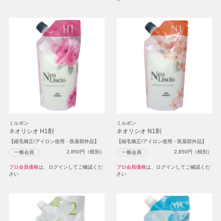
ミルボン
ミルボン
ネオリシオ H1剤
ネオリシオ N1剤
【縮毛矯正/アイロン使用・医薬部外品】
【縮毛矯正/アイロン使用・医薬部外品】
2,850
円（税別）
2,850
円（税別）
一般会員
一般会員
プロ会員価格
は、ログインしてご確認くだ
プロ会員価格
は、ログインしてご確認くだ
さい
さい