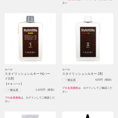
さい
ルベル
ルベル
スタイリッシュシルキー H(ハー
スタイリッシュシルキー 2剤
ド)1剤
625
円（税別）
一般会員
【チオハード】
プロ会員価格
は、ログインしてご確認くだ
1,025
円（税別）
一般会員
さい
プロ会員価格
は、ログインしてご確認くだ
さい