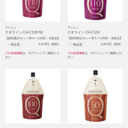
アリミノ
アリミノ
クオライン CA-C130 N2
クオライン CA-C110
【縮毛矯正/ホット系カール対応・化粧品】
【縮毛矯正/ホット系カール対応・化粧品】
2,970
円（税別）
2,970
円（税別）
一般会員
一般会員
プロ会員価格
は、ログインしてご確認くだ
プロ会員価格
は、ログインしてご確認くだ
さい
さい