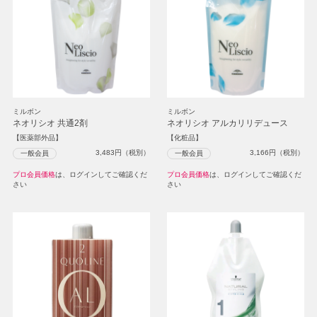
ミルボン
ミルボン
ネオリシオ 共通2剤
ネオリシオ アルカリリデュース
【医薬部外品】
【化粧品】
3,483
円（税別）
3,166
円（税別）
一般会員
一般会員
プロ会員価格
は、ログインしてご確認くだ
プロ会員価格
は、ログインしてご確認くだ
さい
さい