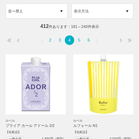
並べ替え
表示方法
412
件あります
181～240件表示
2
3
4
5
6
ルベル
ルベル
プライア カール アドール 2/2
ルフォール N1
【化粧品】
【化粧品】
1,950
円（税別）
3,000
円（税別）
一般会員
一般会員