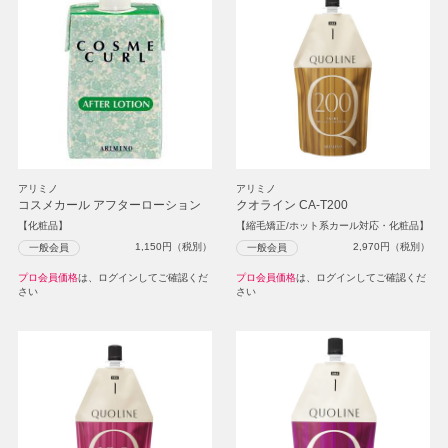
アリミノ
アリミノ
コスメカール アフターローション
クオライン CA-T200
【化粧品】
【縮毛矯正/ホット系カール対応・化粧品】
1,150
円（税別）
2,970
円（税別）
一般会員
一般会員
プロ会員価格
は、ログインしてご確認くだ
プロ会員価格
は、ログインしてご確認くだ
さい
さい