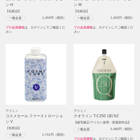
ン H
ン M
【化粧品】
【化粧品】
1,450
円（税別）
1,450
円（税別）
一般会員
一般会員
プロ会員価格
は、ログインしてご確認くだ
プロ会員価格
は、ログインしてご確認くだ
さい
さい
アリミノ
アリミノ
コスメカール ファーストローショ
クオライン T-C250 1剤 N2
ン V
【縮毛矯正/アイロン使用・医薬部外品】
【化粧品】
2,480
円（税別）
一般会員
1,741
円（税別）
一般会員
プロ会員価格
は、ログインしてご確認くだ