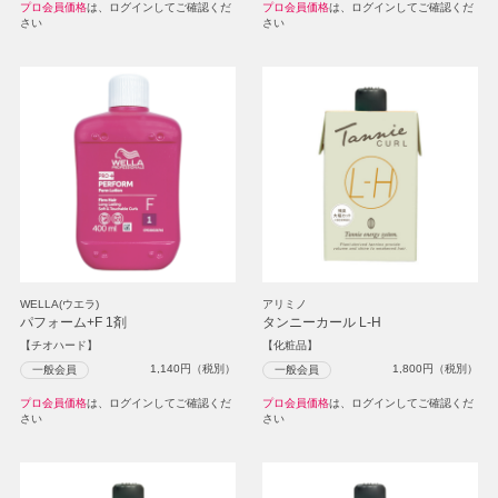
プロ会員価格
は、ログインしてご確認くだ
プロ会員価格
は、ログインしてご確認くだ
さい
さい
WELLA(ウエラ)
アリミノ
パフォーム+F 1剤
タンニーカール L-H
【チオハード】
【化粧品】
1,140
円（税別）
1,800
円（税別）
一般会員
一般会員
プロ会員価格
は、ログインしてご確認くだ
プロ会員価格
は、ログインしてご確認くだ
さい
さい