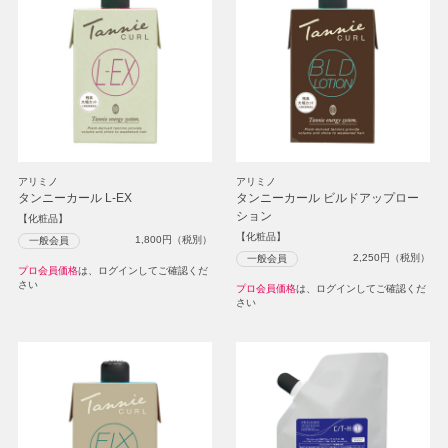
アリミノ
アリミノ
タンニーカール L-EX
タンニーカール ビルドアップロー
ション
【化粧品】
【化粧品】
1,800
円（税別）
一般会員
2,250
円（税別）
一般会員
プロ会員価格
は、ログインしてご確認くだ
さい
プロ会員価格
は、ログインしてご確認くだ
さい