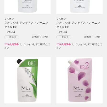
ミルボン
ミルボン
ネオリシオ アシッドストレーニン
ネオリシオ アシッドストレーニン
グ 4.5 1st
グ 6.5 1st
【化粧品】
【化粧品】
3,960
円（税別）
3,960
円（税別）
一般会員
一般会員
プロ会員価格
は、ログインしてご確認くだ
プロ会員価格
は、ログインしてご確認くだ
さい
さい