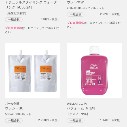
ナチュラルスタイリング ウォータ
ウレヘマW
リング T/C50 2剤
200ml+500mlレフィルセット
【過酸化水素水】
2,920
円（税別）
一般会員
810
円（税別）
一般会員
プロ会員価格
は、ログインしてご確認くだ
さい
プロ会員価格
は、ログインしてご確認くだ
さい
パール化研
WELLA(ウエラ)
ウレシーBC
パフォーム+N 1剤
500ml+500mlセット
【チオノーマル】
2,920
円（税別）
1,140
円（税別）
一般会員
一般会員