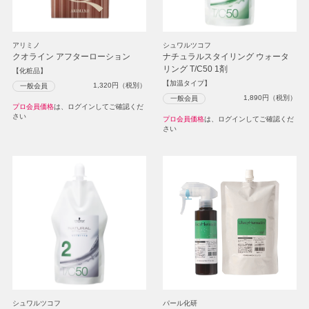
アリミノ
シュワルツコフ
クオライン アフターローション
ナチュラルスタイリング ウォータ
リング T/C50 1剤
【化粧品】
【加温タイプ】
1,320
円（税別）
一般会員
1,890
円（税別）
一般会員
プロ会員価格
は、ログインしてご確認くだ
さい
プロ会員価格
は、ログインしてご確認くだ
さい
シュワルツコフ
パール化研