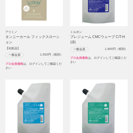
アリミノ
ミルボン
タンニーカール フィックスローシ
プレジューム CMCウェーブ C/T-H
ョン
1剤
【化粧品】
1,900
円（税別）
一般会員
1,500
円（税別）
一般会員
プロ会員価格
は、ログインしてご確認くだ
さい
プロ会員価格
は、ログインしてご確認くだ
さい