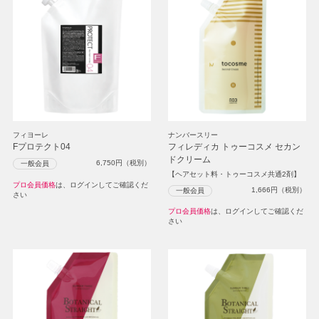
フィヨーレ
ナンバースリー
Fプロテクト04
フィレディカ トゥーコスメ セカン
ドクリーム
6,750
円（税別）
一般会員
【ヘアセット料・トゥーコスメ共通2剤】
プロ会員価格
は、ログインしてご確認くだ
1,666
円（税別）
一般会員
さい
プロ会員価格
は、ログインしてご確認くだ
さい