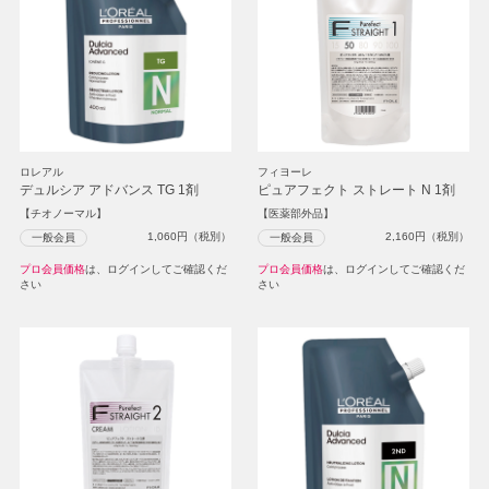
ロレアル
フィヨーレ
デュルシア アドバンス TG 1剤
ピュアフェクト ストレート N 1剤
【チオノーマル】
【医薬部外品】
1,060
円（税別）
2,160
円（税別）
一般会員
一般会員
プロ会員価格
は、ログインしてご確認くだ
プロ会員価格
は、ログインしてご確認くだ
さい
さい