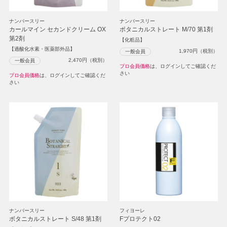
ナンバースリー
ナンバースリー
カールマイン セカンドクリーム OX
ボタニカルストレート M/70 第1剤
第2剤
【化粧品】
【過酸化水素・医薬部外品】
1,970
円（税別）
一般会員
2,470
円（税別）
一般会員
プロ会員価格
は、ログインしてご確認くだ
さい
プロ会員価格
は、ログインしてご確認くだ
さい
ナンバースリー
フィヨーレ
ボタニカルストレート S/48 第1剤
Fプロテクト02