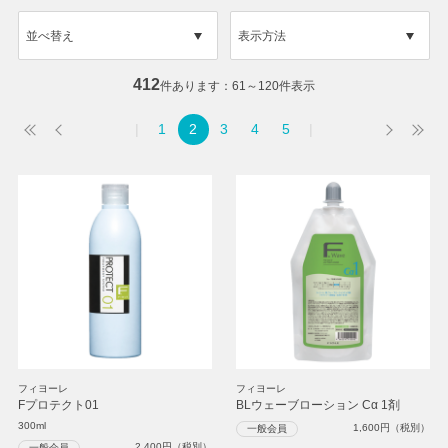
並べ替え
表示方法
412
件あります
61～120件表示
1
2
3
4
5
フィヨーレ
フィヨーレ
Fプロテクト01
BLウェーブローション Cα 1剤
300ml
1,600
円（税別）
一般会員
2,400
円（税別）
一般会員