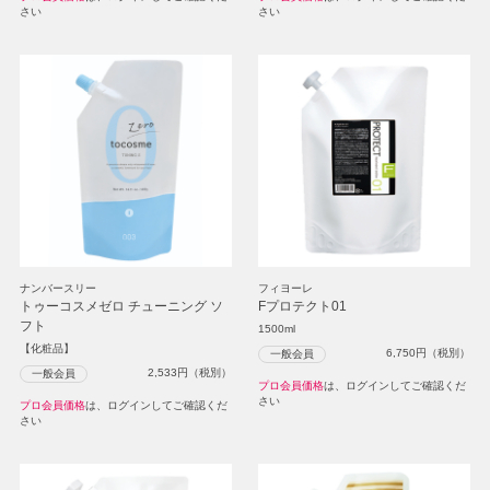
さい
さい
ナンバースリー
フィヨーレ
トゥーコスメゼロ チューニング ソ
Fプロテクト01
フト
1500ml
【化粧品】
6,750
円（税別）
一般会員
2,533
円（税別）
一般会員
プロ会員価格
は、ログインしてご確認くだ
さい
プロ会員価格
は、ログインしてご確認くだ
さい