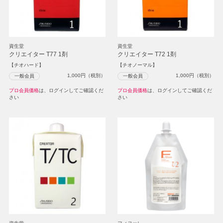
資生堂
資生堂
クリエイター T77 1剤
クリエイター T72 1剤
【チオハード】
【チオノーマル】
1,000
円（税別）
1,000
円（税別）
一般会員
一般会員
プロ会員価格
は、ログインしてご確認くだ
プロ会員価格
は、ログインしてご確認くだ
さい
さい