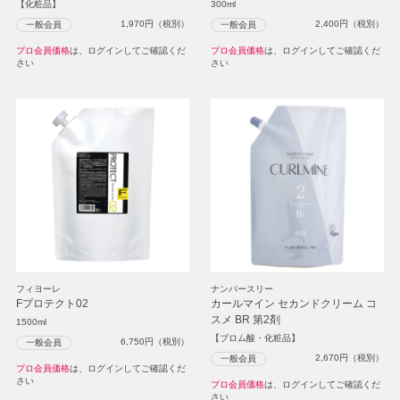
【化粧品】
300ml
1,970
円（税別）
2,400
円（税別）
一般会員
一般会員
プロ会員価格
は、ログインしてご確認くだ
プロ会員価格
は、ログインしてご確認くだ
さい
さい
フィヨーレ
ナンバースリー
Fプロテクト02
カールマイン セカンドクリーム コ
スメ BR 第2剤
1500ml
【ブロム酸・化粧品】
6,750
円（税別）
一般会員
2,670
円（税別）
一般会員
プロ会員価格
は、ログインしてご確認くだ
さい
プロ会員価格
は、ログインしてご確認くだ
さい