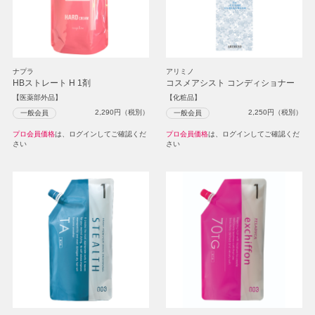
ナプラ
アリミノ
HBストレート H 1剤
コスメアシスト コンディショナー
【医薬部外品】
【化粧品】
2,290
円（税別）
2,250
円（税別）
一般会員
一般会員
プロ会員価格
は、ログインしてご確認くだ
プロ会員価格
は、ログインしてご確認くだ
さい
さい