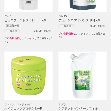
フィヨーレ
ロレアル
ピュアフェクト ストレート 2剤
デュルシア アドバンス 共通2剤
【医薬部外品】
760
円（税別）
一般会員
1,440
円（税別）
一般会員
プロ会員価格
は、ログインしてご確認くだ
さい
プロ会員価格
は、ログインしてご確認くだ
さい
ファインコスメティックス
ナプラ
ハイジニックプロテクターP
ケアテクト インナーリフィル