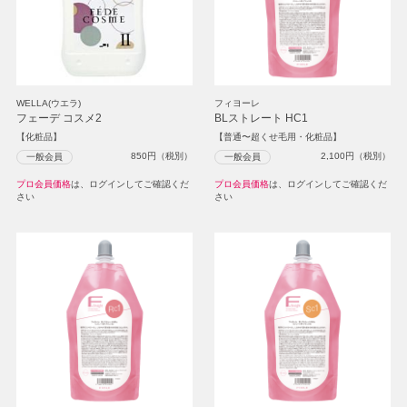
WELLA(ウエラ)
フィヨーレ
フェーデ コスメ2
BLストレート HC1
【化粧品】
【普通〜超くせ毛用・化粧品】
850
円（税別）
2,100
円（税別）
一般会員
一般会員
プロ会員価格
は、ログインしてご確認くだ
プロ会員価格
は、ログインしてご確認くだ
さい
さい