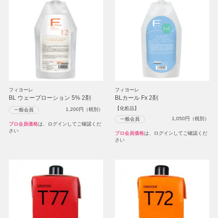
フィヨーレ
フィヨーレ
BL ウェーブローション 5% 2剤
BLカール Fx 2剤
【化粧品】
1,200
円（税別）
一般会員
1,050
円（税別）
一般会員
プロ会員価格
は、ログインしてご確認くだ
さい
プロ会員価格
は、ログインしてご確認くだ
さい