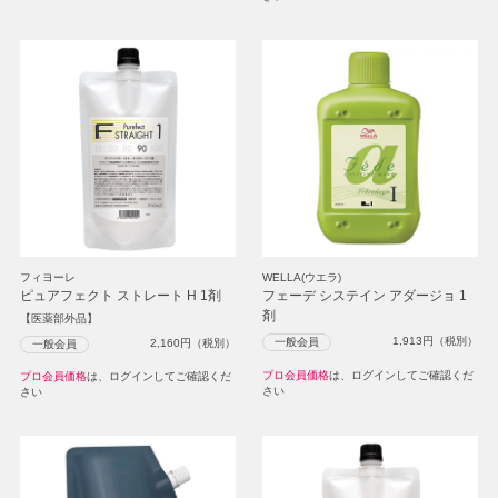
フィヨーレ
WELLA(ウエラ)
ピュアフェクト ストレート H 1剤
フェーデ システイン アダージョ 1
剤
【医薬部外品】
1,913
円（税別）
一般会員
2,160
円（税別）
一般会員
プロ会員価格
は、ログインしてご確認くだ
プロ会員価格
は、ログインしてご確認くだ
さい
さい