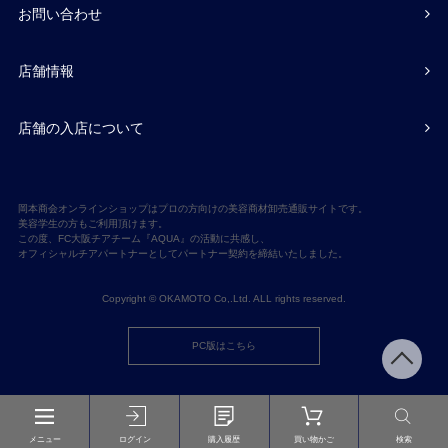
お問い合わせ
店舗情報
店舗の入店について
岡本商会オンラインショップはプロの方向けの美容商材卸売通販サイトです。
美容学生の方もご利用頂けます。
この度、FC大阪チアチーム『AQUA』の活動に共感し、
オフィシャルチアパートナーとしてパートナー契約を締結いたしました。
Copyright © OKAMOTO Co,.Ltd. ALL rights reserved.
PC版はこちら
メニュー
ログイン
購入履歴
買い物かご
検索