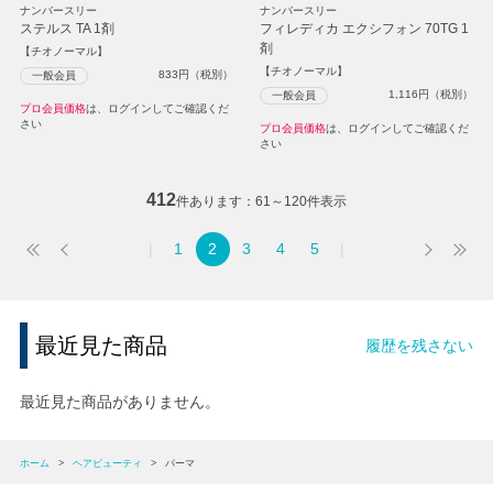
ナンバースリー
ナンバースリー
ステルス TA 1剤
フィレディカ エクシフォン 70TG 1
剤
【チオノーマル】
【チオノーマル】
833
円（税別）
一般会員
1,116
円（税別）
一般会員
プロ会員価格
は、ログインしてご確認くだ
さい
プロ会員価格
は、ログインしてご確認くだ
さい
412
件あります
61～120件表示
1
2
3
4
5
最近見た商品
履歴を残さない
最近見た商品がありません。
ホーム
>
ヘアビューティ
>
パーマ