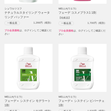
シュワルツコフ
WELLA(ウエラ)
ナチュラルスタイリング ウォータ
フェーデ コスメプラス1 1剤
リング バッファー
【化粧品】
1,266
円（税別）
一般会員
1,700
円（税別）
一般会員
プロ会員価格
は、ログインしてご確認くだ
プロ会員価格
は、ログインしてご確認くだ
さい
さい
WELLA(ウエラ)
WELLA(ウエラ)
フェーデ＋ システイン モデラート
フェーデ＋ システイン ビバーチェ
1剤
1剤
1,913
円（税別）
1,920
円（税別）