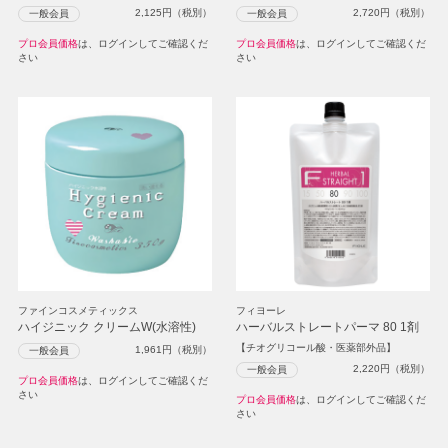
2,125
円（税別）
2,720
円（税別）
一般会員
一般会員
プロ会員価格
は、ログインしてご確認くだ
プロ会員価格
は、ログインしてご確認くだ
さい
さい
ファインコスメティックス
フィヨーレ
ハイジニック クリームW(水溶性)
ハーバルストレートパーマ 80 1剤
【チオグリコール酸・医薬部外品】
1,961
円（税別）
一般会員
2,220
円（税別）
一般会員
プロ会員価格
は、ログインしてご確認くだ
さい
プロ会員価格
は、ログインしてご確認くだ
さい