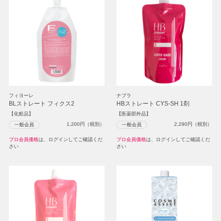
フィヨーレ
ナプラ
BLストレート フィクス2
HBストレート CYS-SH 1剤
【化粧品】
【医薬部外品】
1,200
円（税別）
2,290
円（税別）
一般会員
一般会員
プロ会員価格
は、ログインしてご確認くだ
プロ会員価格
は、ログインしてご確認くだ
さい
さい