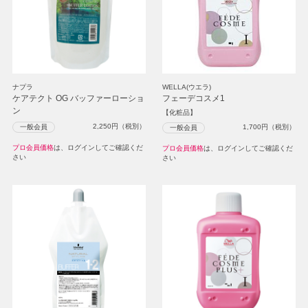
ナプラ
WELLA(ウエラ)
ケアテクト OG バッファーローショ
フェーデコスメ1
ン
【化粧品】
2,250
円（税別）
一般会員
1,700
円（税別）
一般会員
プロ会員価格
は、ログインしてご確認くだ
プロ会員価格
は、ログインしてご確認くだ
さい
さい