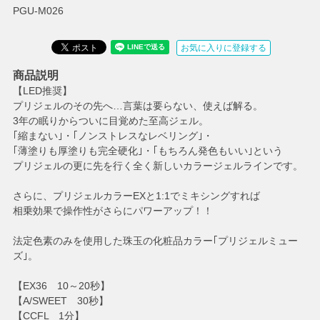
PGU-M026
お気に入りに登録する
商品説明
【LED推奨】
プリジェルのその先へ…言葉は要らない、使えば解る。
3年の眠りからついに目覚めた至高ジェル。
｢縮まない｣・｢ノンストレスなレベリング｣・
｢薄塗りも厚塗りも完全硬化｣・｢もちろん発色もいい｣という
プリジェルの更に先を行く全く新しいカラージェルラインです。
さらに、プリジェルカラーEXと1:1でミキシングすれば
相乗効果で操作性がさらにパワーアップ！！
法定色素のみを使用した珠玉の化粧品カラー｢プリジェルミュー
ズ｣。
【EX36 10～20秒】
【A/SWEET 30秒】
【CCFL 1分】