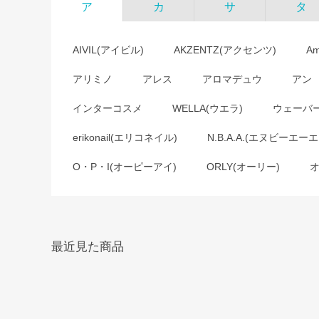
ア
カ
サ
タ
AIVIL(アイビル)
AKZENTZ(アクセンツ)
A
アリミノ
アレス
アロマデュウ
アン
インターコスメ
WELLA(ウエラ)
ウェーバ
erikonail(エリコネイル)
N.B.A.A.(エヌビーエーエ
O・P・I(オーピーアイ)
ORLY(オーリー)
最近見た商品