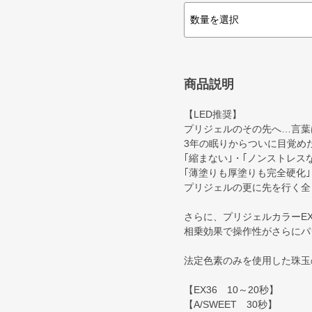
商品説明
【LED推奨】
プリジェルのその先へ…言葉
3年の眠りからついに目覚め
｢縮まない｣・｢ノンストレス
｢薄塗りも厚塗りも完全硬化｣
プリジェルの更に先を行く全
さらに、プリジェルカラーEX
相乗効果で操作性がさらにパ
法定色素のみを使用した珠玉
【EX36 10～20秒】
【A/SWEET 30秒】