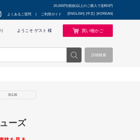
20,000円(税抜)以上のご購入で送料0円
[ENGLISH]
[中文]
[KOREAN]
よくあるご質問
ご利用ガイド
買い物かご
り
ようこそ ゲスト 様
詳細検索
35136
ミューズ