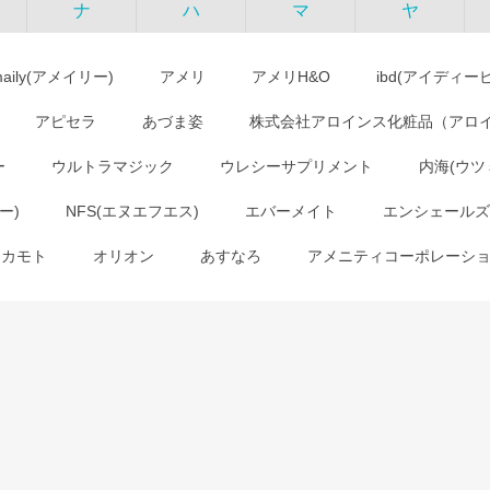
ナ
ハ
マ
ヤ
maily(アメイリー)
アメリ
アメリH&O
ibd(アイディー
アピセラ
あづま姿
株式会社アロインス化粧品（アロ
ー
ウルトラマジック
ウレシーサプリメント
内海(ウツ
ー)
NFS(エヌエフエス)
エバーメイト
エンシェールズ
オカモト
オリオン
あすなろ
アメニティコーポレーシ