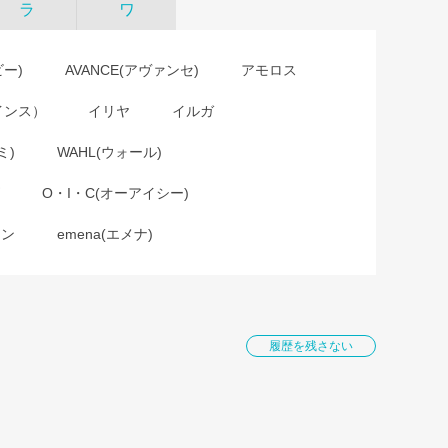
ラ
ワ
ビー)
AVANCE(アヴァンセ)
アモロス
インス）
イリヤ
イルガ
ミ)
WAHL(ウォール)
O・I・C(オーアイシー)
ョン
emena(エメナ)
履歴を残さない