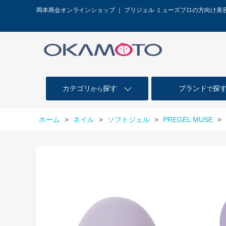
岡本商会オンラインショップ ｜ プリジェル ミューズプロの方向け美
カテゴリ
探す
ブランド
探
から
で
ホーム
>
ネイル
>
ソフトジェル
>
PREGEL MUSE
>