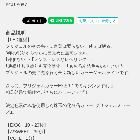
PGU-S087
お気に入りに登録する
商品説明
【LED推奨】
プリジェルのその先へ…言葉は要らない、使えば解る。
3年の眠りからついに目覚めた至高ジェル。
｢縮まない｣・｢ノンストレスなレベリング｣・
｢薄塗りも厚塗りも完全硬化｣・｢もちろん発色もいい｣という
プリジェルの更に先を行く全く新しいカラージェルラインです。
さらに、プリジェルカラーEXと1:1でミキシングすれば
相乗効果で操作性がさらにパワーアップ！！
法定色素のみを使用した珠玉の化粧品カラー｢プリジェルミュー
ズ｣。
【EX36 10～20秒】
【A/SWEET 30秒】
【CCFL 1分】