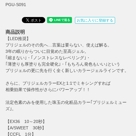
PGU-S091
お気に入りに登録する
商品説明
【LED推奨】
プリジェルのその先へ…言葉は要らない、使えば解る。
3年の眠りからついに目覚めた至高ジェル。
｢縮まない｣・｢ノンストレスなレベリング｣・
｢薄塗りも厚塗りも完全硬化｣・｢もちろん発色もいい｣という
プリジェルの更に先を行く全く新しいカラージェルラインです。
さらに、プリジェルカラーEXと1:1でミキシングすれば
相乗効果で操作性がさらにパワーアップ！！
法定色素のみを使用した珠玉の化粧品カラー｢プリジェルミュー
ズ｣。
【EX36 10～20秒】
【A/SWEET 30秒】
【CCFL 1分】