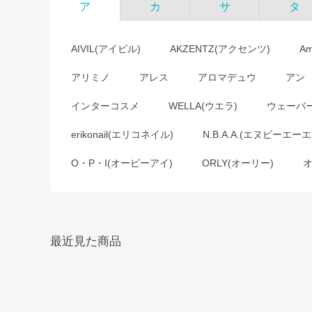
ア
カ
サ
タ
AIVIL(アイビル)
AKZENTZ(アクセンツ)
A
アリミノ
アレス
アロマデュウ
アン
インターコスメ
WELLA(ウエラ)
ウェーバ
erikonail(エリコネイル)
N.B.A.A.(エヌビーエーエ
O・P・I(オーピーアイ)
ORLY(オーリー)
最近見た商品