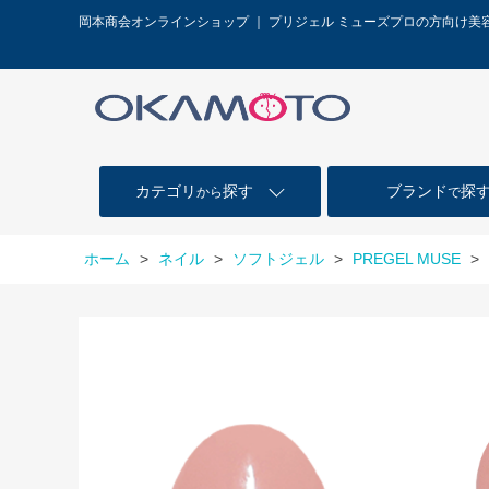
岡本商会オンラインショップ ｜ プリジェル ミューズプロの方向け美
カテゴリ
探す
ブランド
探
から
で
ホーム
>
ネイル
>
ソフトジェル
>
PREGEL MUSE
>