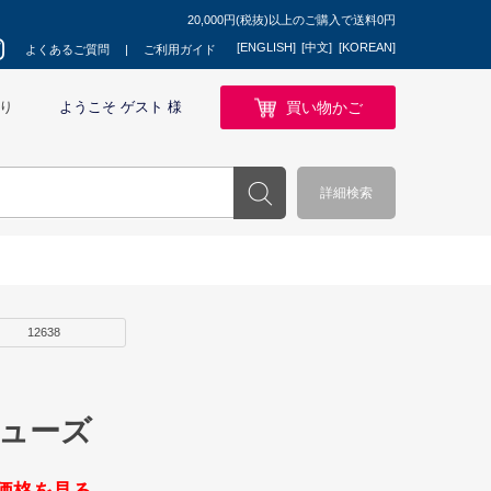
20,000円(税抜)以上のご購入で送料0円
[ENGLISH]
[中文]
[KOREAN]
よくあるご質問
ご利用ガイド
買い物かご
り
ようこそ ゲスト 様
詳細検索
12638
ミューズ