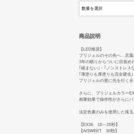
商品説明
【LED推奨】
プリジェルのその先へ…言葉
3年の眠りからついに目覚め
｢縮まない｣・｢ノンストレス
｢薄塗りも厚塗りも完全硬化｣
プリジェルの更に先を行く全
さらに、プリジェルカラーEX
相乗効果で操作性がさらにパ
法定色素のみを使用した珠玉
【EX36 10～20秒】
【A/SWEET 30秒】