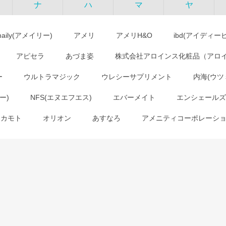
ナ
ハ
マ
ヤ
maily(アメイリー)
アメリ
アメリH&O
ibd(アイディー
アピセラ
あづま姿
株式会社アロインス化粧品（アロ
ー
ウルトラマジック
ウレシーサプリメント
内海(ウツ
ー)
NFS(エヌエフエス)
エバーメイト
エンシェールズ
オカモト
オリオン
あすなろ
アメニティコーポレーシ