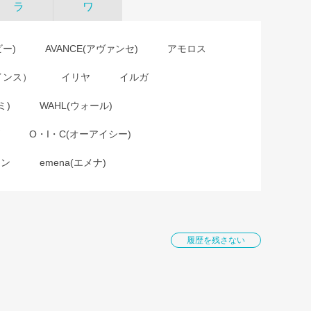
ラ
ワ
ビー)
AVANCE(アヴァンセ)
アモロス
インス）
イリヤ
イルガ
ミ)
WAHL(ウォール)
O・I・C(オーアイシー)
ョン
emena(エメナ)
履歴を残さない